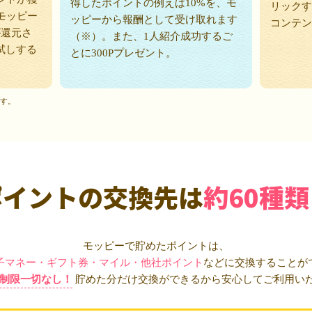
得したポイントの例えば10%を、モ
リックす
モッピー
ッピーから報酬として受け取れます
コンテン
が還元さ
（※）。また、1人紹介成功するご
試しする
とに300Pプレゼント。
ます。
ポイントの交換先は
約60種類
モッピーで貯めたポイントは、
子マネー・ギフト券・マイル・他社ポイント
などに交換することが
制限一切なし！
貯めた分だけ交換ができるから安心してご利用い