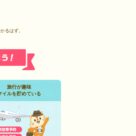
！
つかるはず。
旅行が趣味
マイルを貯めている