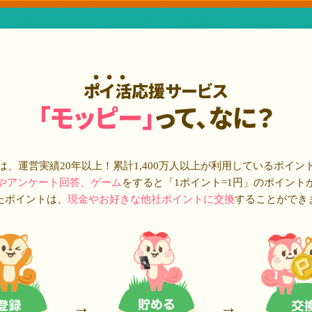
ポイ活応援サービス
「モッピー」
って、なに？
は、運営実績20年以上！累計
1,400万人
以上が利用しているポイン
やアンケート回答、ゲーム
をすると「1ポイント=1円」のポイント
たポイントは、
現金やお好きな他社ポイントに交換
することができ