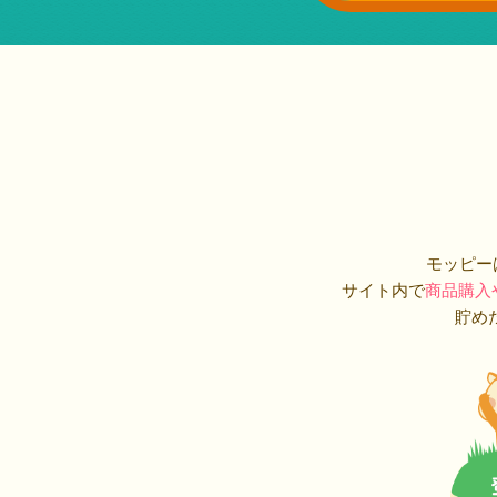
モッピー
サイト内で
商品購入
貯め