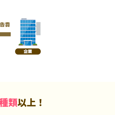
5種類
以上！