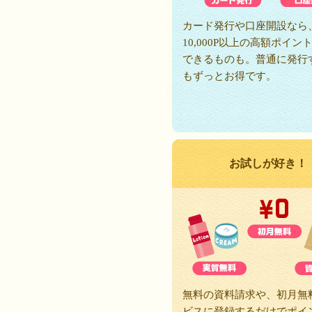
カード発行や口座開設なら
10,000P以上の高額ポイン
できるものも。普通に発行
もずっとお得です。
お試しが好き！
無料の資料請求や、初月無
ビスに登録するだけでポイ