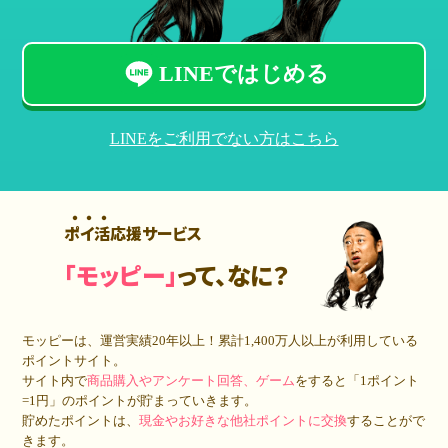
LINEではじめる
LINEをご利用でない方はこちら
ポイ活応援サービス
「モッピー」
って、なに？
モッピーは、運営実績20年以上！累計
1,400万人
以上が利用している
ポイントサイト。
サイト内で
商品購入やアンケート回答、ゲーム
をすると「1ポイント
=1円」のポイントが貯まっていきます。
貯めたポイントは、
現金やお好きな他社ポイントに交換
することがで
きます。