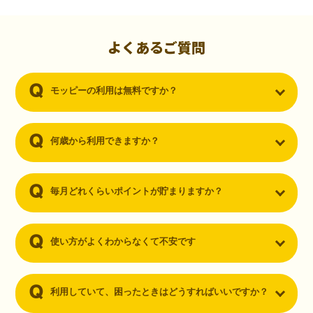
初心者でも10,000ポイント！無料なのにポイントが
貯まる
（30代・男性）
よくあるご質問
クレジットカードを作りたいと思い、色々検索をしていた時にモッピ
ーを知りました。クレジットカードを発行するだけでポイントが貯ま
モッピーの利用は無料ですか？
るならと無料登録して、クレジットカードの発行やアプリダウンロー
ドなど無料のコンテンツのみを利用したところ…なんと、たった一ヶ
月で10,000ポイントを貯めることができました！最初は半信半疑で始
めたモッピーですが、今では空いた時間でポイ活しちゃってます！
何歳から利用できますか？
毎月どれくらいポイントが貯まりますか？
使い方がよくわからなくて不安です
利用していて、困ったときはどうすればいいですか？