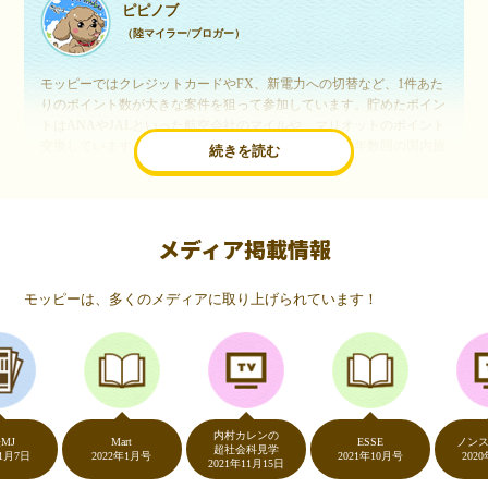
ピピノブ
（陸マイラー/ブロガー）
モッピーではクレジットカードやFX、新電力への切替など、1件あた
りのポイント数が大きな案件を狙って参加しています。貯めたポイン
トはANAやJALといった航空会社のマイルや、マリオットのポイント
交換しています。このようにすることで、ほぼ無料で年数回の国内旅
続きを読む
行や海外旅行を実現しています。モッピーは陸マイラーや旅行好きに
は欠かせないポイントサイトですね。
メディア掲載情報
いつものネットショッピングが、モッピーでお得
に
モッピーは、多くのメディアに取り上げられています！
（20代・女性）
友達に勧められてモッピーをはじめました。空いた時間にスマホで買
い物をすることが多いのですが、モッピーを経由するだけでショップ
のポイントとモッピーのポイントが二重で貯まることを知り、ビック
リ…！いつものネットショッピングをモッピーを経由するだけでポイ
ントが貯まるなんて…もっと早く教えてほしかった～！貯まったポイ
内村カレンの
ントはギフト券に交換して、プチ贅沢を楽しんでます♪
Mart
ESSE
ノンストッ
超社会科見学
2022年1月号
2021年10月号
2020年5月7
2021年11月15日