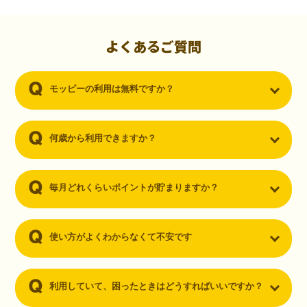
初心者でも10,000ポイント！無料なのにポイントが
貯まる
（30代・男性）
よくあるご質問
クレジットカードを作りたいと思い、色々検索をしていた時にモッピ
ーを知りました。クレジットカードを発行するだけでポイントが貯ま
モッピーの利用は無料ですか？
るならと無料登録して、クレジットカードの発行やアプリダウンロー
ドなど無料のコンテンツのみを利用したところ…なんと、たった一ヶ
月で10,000ポイントを貯めることができました！最初は半信半疑で始
めたモッピーですが、今では空いた時間でポイ活しちゃってます！
何歳から利用できますか？
毎月どれくらいポイントが貯まりますか？
使い方がよくわからなくて不安です
利用していて、困ったときはどうすればいいですか？