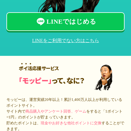
LINEではじめる
LINEをご利用でない方はこちら
ポイ活応援サービス
「モッピー」
って、なに？
モッピーは、運営実績20年以上！累計
1,400万人
以上が利用している
ポイントサイト。
サイト内で
商品購入やアンケート回答、ゲーム
をすると「1ポイント
=1円」のポイントが貯まっていきます。
貯めたポイントは、
現金やお好きな他社ポイントに交換
することがで
きます。