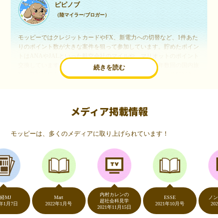
ピピノブ
（陸マイラー/ブロガー）
モッピーではクレジットカードやFX、新電力への切替など、1件あた
りのポイント数が大きな案件を狙って参加しています。貯めたポイン
トはANAやJALといった航空会社のマイルや、マリオットのポイント
交換しています。このようにすることで、ほぼ無料で年数回の国内旅
続きを読む
行や海外旅行を実現しています。モッピーは陸マイラーや旅行好きに
は欠かせないポイントサイトですね。
メディア掲載情報
いつものネットショッピングが、モッピーでお得
に
モッピーは、多くのメディアに取り上げられています！
（20代・女性）
友達に勧められてモッピーをはじめました。空いた時間にスマホで買
い物をすることが多いのですが、モッピーを経由するだけでショップ
のポイントとモッピーのポイントが二重で貯まることを知り、ビック
リ…！いつものネットショッピングをモッピーを経由するだけでポイ
ントが貯まるなんて…もっと早く教えてほしかった～！貯まったポイ
内村カレンの
ントはギフト券に交換して、プチ贅沢を楽しんでます♪
Mart
ESSE
ノンストッ
超社会科見学
日
2022年1月号
2021年10月号
2020年5
2021年11月15日