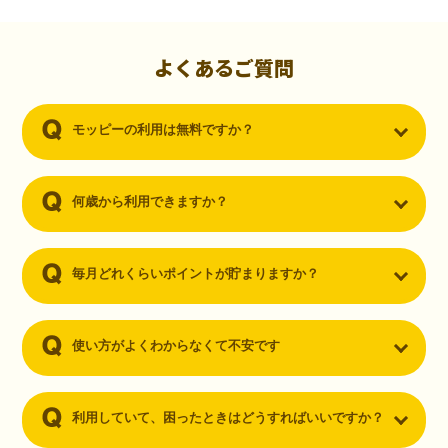
初心者でも10,000ポイント！無料なのにポイントが
貯まる
（30代・男性）
よくあるご質問
クレジットカードを作りたいと思い、色々検索をしていた時にモッピ
ーを知りました。クレジットカードを発行するだけでポイントが貯ま
モッピーの利用は無料ですか？
るならと無料登録して、クレジットカードの発行やアプリダウンロー
ドなど無料のコンテンツのみを利用したところ…なんと、たった一ヶ
月で10,000ポイントを貯めることができました！最初は半信半疑で始
めたモッピーですが、今では空いた時間でポイ活しちゃってます！
何歳から利用できますか？
毎月どれくらいポイントが貯まりますか？
使い方がよくわからなくて不安です
利用していて、困ったときはどうすればいいですか？