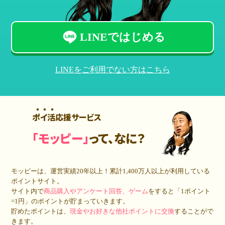
LINEではじめる
LINEをご利用でない方はこちら
ポイ活応援サービス
「モッピー」
って、なに？
モッピーは、運営実績20年以上！累計
1,400万人
以上が利用している
ポイントサイト。
サイト内で
商品購入やアンケート回答、ゲーム
をすると「1ポイント
=1円」のポイントが貯まっていきます。
貯めたポイントは、
現金やお好きな他社ポイントに交換
することがで
きます。