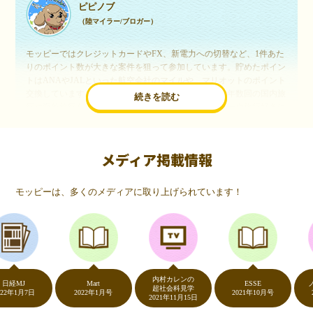
ピピノブ
（陸マイラー/ブロガー）
モッピーではクレジットカードやFX、新電力への切替など、1件あた
りのポイント数が大きな案件を狙って参加しています。貯めたポイン
トはANAやJALといった航空会社のマイルや、マリオットのポイント
交換しています。このようにすることで、ほぼ無料で年数回の国内旅
続きを読む
行や海外旅行を実現しています。モッピーは陸マイラーや旅行好きに
は欠かせないポイントサイトですね。
メディア掲載情報
いつものネットショッピングが、モッピーでお得
に
モッピーは、多くのメディアに取り上げられています！
（20代・女性）
友達に勧められてモッピーをはじめました。空いた時間にスマホで買
い物をすることが多いのですが、モッピーを経由するだけでショップ
のポイントとモッピーのポイントが二重で貯まることを知り、ビック
リ…！いつものネットショッピングをモッピーを経由するだけでポイ
ントが貯まるなんて…もっと早く教えてほしかった～！貯まったポイ
内村カレンの
ントはギフト券に交換して、プチ贅沢を楽しんでます♪
MJ
Mart
ESSE
ノンス
超社会科見学
1月7日
2022年1月号
2021年10月号
2020
2021年11月15日