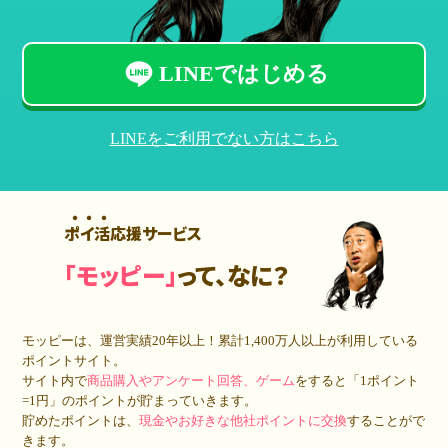
LINEではじめる
LINEをご利用でない方はこちら
ポイ活応援サービス
「モッピー」
って、なに？
モッピーは、運営実績20年以上！累計
1,400万人
以上が利用している
ポイントサイト。
サイト内で
商品購入やアンケート回答、ゲーム
をすると「1ポイント
=1円」のポイントが貯まっていきます。
貯めたポイントは、
現金やお好きな他社ポイントに交換
することがで
きます。