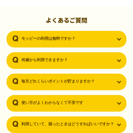
初心者でも10,000ポイント！無料なのにポイントが
貯まる
（30代・男性）
よくあるご質問
クレジットカードを作りたいと思い、色々検索をしていた時にモッピ
ーを知りました。クレジットカードを発行するだけでポイントが貯ま
モッピーの利用は無料ですか？
るならと無料登録して、クレジットカードの発行やアプリダウンロー
ドなど無料のコンテンツのみを利用したところ…なんと、たった一ヶ
月で10,000ポイントを貯めることができました！最初は半信半疑で始
めたモッピーですが、今では空いた時間でポイ活しちゃってます！
何歳から利用できますか？
毎月どれくらいポイントが貯まりますか？
使い方がよくわからなくて不安です
利用していて、困ったときはどうすればいいですか？