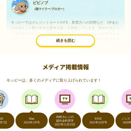
ピピノブ
（陸マイラー/ブロガー）
モッピーではクレジットカードやFX、新電力への切替など、1件あた
りのポイント数が大きな案件を狙って参加しています。貯めたポイン
トはANAやJALといった航空会社のマイルや、マリオットのポイント
交換しています。このようにすることで、ほぼ無料で年数回の国内旅
続きを読む
行や海外旅行を実現しています。モッピーは陸マイラーや旅行好きに
は欠かせないポイントサイトですね。
メディア掲載情報
いつものネットショッピングが、モッピーでお得
に
モッピーは、多くのメディアに取り上げられています！
（20代・女性）
友達に勧められてモッピーをはじめました。空いた時間にスマホで買
い物をすることが多いのですが、モッピーを経由するだけでショップ
のポイントとモッピーのポイントが二重で貯まることを知り、ビック
リ…！いつものネットショッピングをモッピーを経由するだけでポイ
ントが貯まるなんて…もっと早く教えてほしかった～！貯まったポイ
内村カレンの
ントはギフト券に交換して、プチ贅沢を楽しんでます♪
Mart
ESSE
ノンストップ
超社会科見学
2022年1月号
2021年10月号
2020年5月7
2021年11月15日