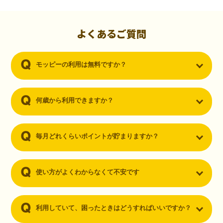
初心者でも10,000ポイント！無料なのにポイントが
貯まる
（30代・男性）
よくあるご質問
クレジットカードを作りたいと思い、色々検索をしていた時にモッピ
ーを知りました。クレジットカードを発行するだけでポイントが貯ま
モッピーの利用は無料ですか？
るならと無料登録して、クレジットカードの発行やアプリダウンロー
ドなど無料のコンテンツのみを利用したところ…なんと、たった一ヶ
月で10,000ポイントを貯めることができました！最初は半信半疑で始
めたモッピーですが、今では空いた時間でポイ活しちゃってます！
何歳から利用できますか？
毎月どれくらいポイントが貯まりますか？
使い方がよくわからなくて不安です
利用していて、困ったときはどうすればいいですか？