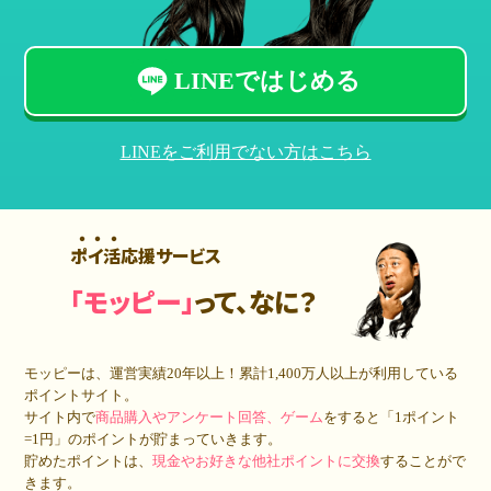
LINEではじめる
LINEをご利用でない方はこちら
ポイ活応援サービス
「モッピー」
って、なに？
モッピーは、運営実績20年以上！累計
1,400万人
以上が利用している
ポイントサイト。
サイト内で
商品購入やアンケート回答、ゲーム
をすると「1ポイント
=1円」のポイントが貯まっていきます。
貯めたポイントは、
現金やお好きな他社ポイントに交換
することがで
きます。