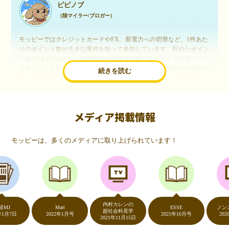
ピピノブ
（陸マイラー/ブロガー）
モッピーではクレジットカードやFX、新電力への切替など、1件あた
りのポイント数が大きな案件を狙って参加しています。貯めたポイン
トはANAやJALといった航空会社のマイルや、マリオットのポイント
交換しています。このようにすることで、ほぼ無料で年数回の国内旅
続きを読む
行や海外旅行を実現しています。モッピーは陸マイラーや旅行好きに
は欠かせないポイントサイトですね。
メディア掲載情報
いつものネットショッピングが、モッピーでお得
に
モッピーは、多くのメディアに取り上げられています！
（20代・女性）
友達に勧められてモッピーをはじめました。空いた時間にスマホで買
い物をすることが多いのですが、モッピーを経由するだけでショップ
のポイントとモッピーのポイントが二重で貯まることを知り、ビック
リ…！いつものネットショッピングをモッピーを経由するだけでポイ
ントが貯まるなんて…もっと早く教えてほしかった～！貯まったポイ
内村カレンの
ントはギフト券に交換して、プチ贅沢を楽しんでます♪
Mart
ESSE
ノンストッ
超社会科見学
日
2022年1月号
2021年10月号
2020年5月
2021年11月15日