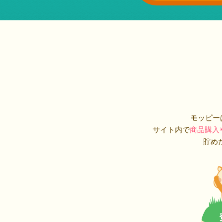
モッピー
サイト内で
商品購入
貯め