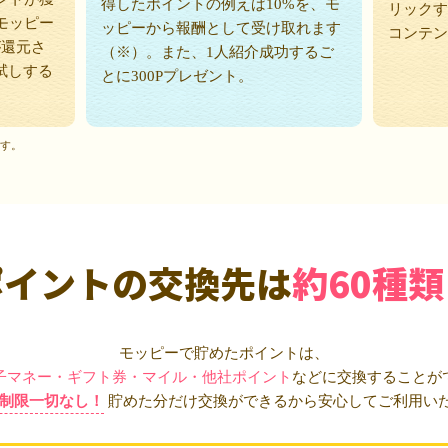
得したポイントの例えば10%を、モ
リックす
モッピー
ッピーから報酬として受け取れます
コンテン
が還元さ
（※）。また、1人紹介成功するご
試しする
とに300Pプレゼント。
ます。
ポイントの交換先は
約60種類
モッピーで貯めたポイントは、
子マネー・ギフト券・マイル・他社ポイント
などに交換することが
制限一切なし！
貯めた分だけ交換ができるから安心してご利用い