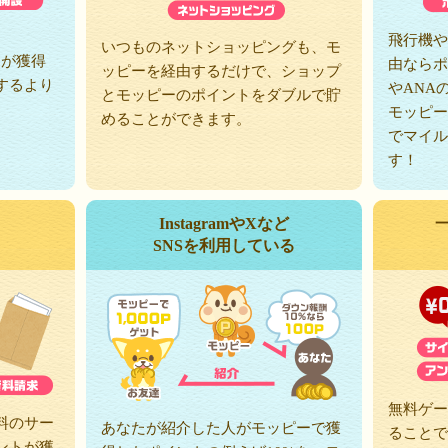
、
飛行機や
いつものネットショッピングも、モ
トが獲得
由ならポ
ッピーを経由するだけで、ショップ
するより
やANA
とモッピーのポイントをダブルで貯
モッピー
めることができます。
でマイル
す！
InstagramやXなど
SNSを利用している
無料ゲー
料のサー
あなたが紹介した人がモッピーで獲
ることで
ントが獲