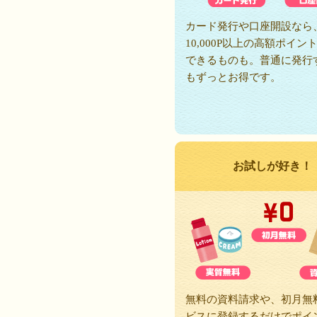
カード発行や口座開設なら
10,000P以上の高額ポイン
できるものも。普通に発行
もずっとお得です。
お試しが好き！
無料の資料請求や、初月無
ビスに登録するだけでポイ