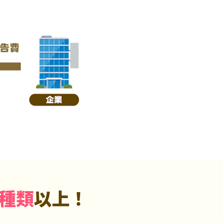
5種類
以上！