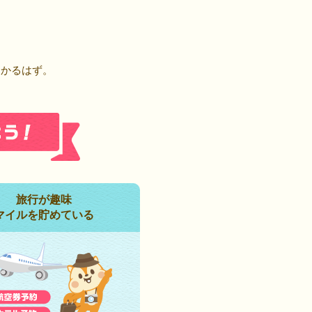
！
つかるはず。
旅行が趣味
マイルを貯めている