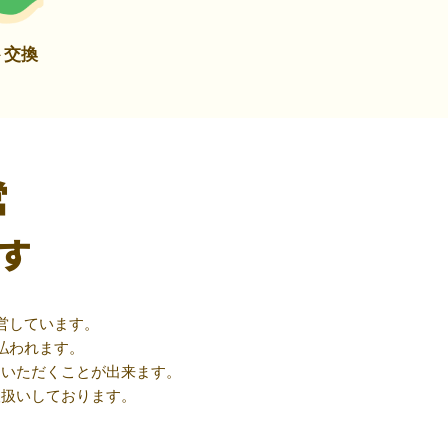
ト交換
営
す
営しています。
払われます。
用いただくことが出来ます。
取扱いしております。