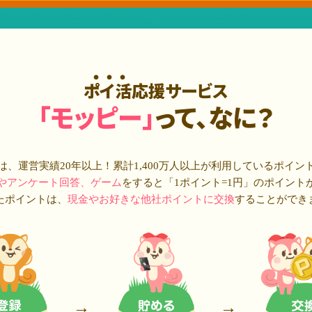
ポイ活応援サービス
「モッピー」
って、なに？
は、運営実績20年以上！累計
1,400万人
以上が利用しているポイン
やアンケート回答、ゲーム
をすると「1ポイント=1円」のポイント
たポイントは、
現金やお好きな他社ポイントに交換
することができ