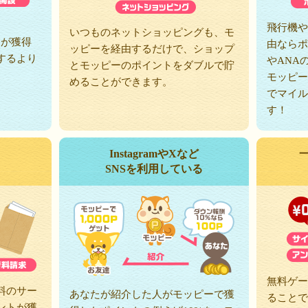
、
飛行機や
いつものネットショッピングも、モ
トが獲得
由ならポ
ッピーを経由するだけで、ショップ
するより
やANA
とモッピーのポイントをダブルで貯
モッピー
めることができます。
でマイル
す！
InstagramやXなど
SNSを利用している
無料ゲー
料のサー
あなたが紹介した人がモッピーで獲
ることで
ントが獲