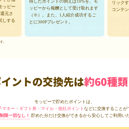
得したポイントの例えば10%を、モ
リックす
モッピー
ッピーから報酬として受け取れます
コンテン
が還元さ
（※）。また、1人紹介成功するご
試しする
とに300Pプレゼント。
ます。
ポイントの交換先は
約60種類
モッピーで貯めたポイントは、
子マネー・ギフト券・マイル・他社ポイント
などに交換することが
制限一切なし！
貯めた分だけ交換ができるから安心してご利用い