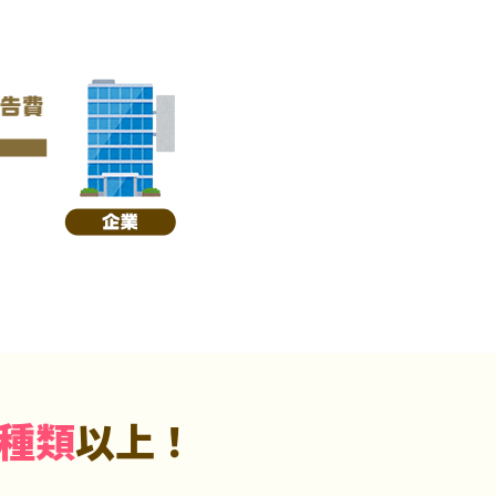
5種類
以上！