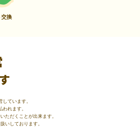
ト交換
営
す
営しています。
払われます。
用いただくことが出来ます。
取扱いしております。