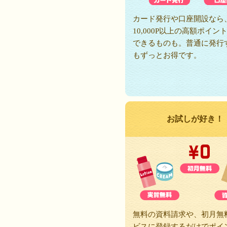
カード発行や口座開設なら
10,000P以上の高額ポイン
できるものも。普通に発行
もずっとお得です。
お試しが好き！
無料の資料請求や、初月無
ビスに登録するだけでポイ