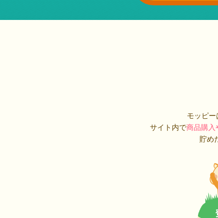
モッピー
サイト内で
商品購入
貯め