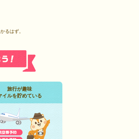
！
つかるはず。
旅行が趣味
マイルを貯めている