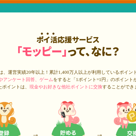
ポイ活応援サービス
「モッピー」
って、なに？
は、運営実績20年以上！累計
1,400万人
以上が利用しているポイン
やアンケート回答、ゲーム
をすると「1ポイント=1円」のポイント
たポイントは、
現金やお好きな他社ポイントに交換
することができ