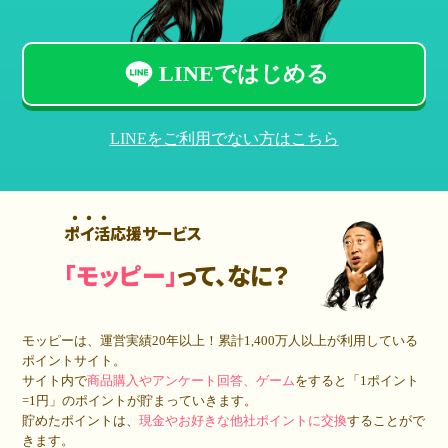
LINEではじめる
LINEをご利用でない方はこちら
ポイ活応援サービス
「モッピー」
って、なに？
モッピーは、運営実績20年以上！累計
1,400万人
以上が利用している
ポイントサイト。
サイト内で
商品購入やアンケート回答、ゲーム
をすると「1ポイント
=1円」のポイントが貯まっていきます。
貯めたポイントは、
現金やお好きな他社ポイントに交換
することがで
きます。