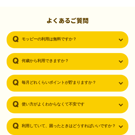
初心者でも10,000ポイント！無料なのにポイントが
貯まる
（30代・男性）
よくあるご質問
クレジットカードを作りたいと思い、色々検索をしていた時にモッピ
ーを知りました。クレジットカードを発行するだけでポイントが貯ま
モッピーの利用は無料ですか？
るならと無料登録して、クレジットカードの発行やアプリダウンロー
ドなど無料のコンテンツのみを利用したところ…なんと、たった一ヶ
月で10,000ポイントを貯めることができました！最初は半信半疑で始
めたモッピーですが、今では空いた時間でポイ活しちゃってます！
何歳から利用できますか？
毎月どれくらいポイントが貯まりますか？
使い方がよくわからなくて不安です
利用していて、困ったときはどうすればいいですか？