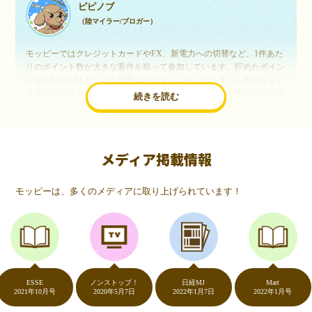
ピピノブ
（陸マイラー/ブロガー）
モッピーではクレジットカードやFX、新電力への切替など、1件あた
りのポイント数が大きな案件を狙って参加しています。貯めたポイン
トはANAやJALといった航空会社のマイルや、マリオットのポイント
交換しています。このようにすることで、ほぼ無料で年数回の国内旅
続きを読む
行や海外旅行を実現しています。モッピーは陸マイラーや旅行好きに
は欠かせないポイントサイトですね。
メディア掲載情報
いつものネットショッピングが、モッピーでお得
に
モッピーは、多くのメディアに取り上げられています！
（20代・女性）
友達に勧められてモッピーをはじめました。空いた時間にスマホで買
い物をすることが多いのですが、モッピーを経由するだけでショップ
のポイントとモッピーのポイントが二重で貯まることを知り、ビック
リ…！いつものネットショッピングをモッピーを経由するだけでポイ
ントが貯まるなんて…もっと早く教えてほしかった～！貯まったポイ
ントはギフト券に交換して、プチ贅沢を楽しんでます♪
ESSE
ノンストップ！
日経MJ
Mart
021年10月号
2020年5月7日
2022年1月7日
2022年1月号
2