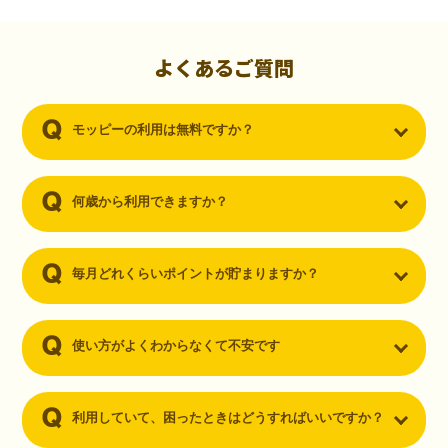
初心者でも10,000ポイント！無料なのにポイントが
貯まる
（30代・男性）
よくあるご質問
クレジットカードを作りたいと思い、色々検索をしていた時にモッピ
ーを知りました。クレジットカードを発行するだけでポイントが貯ま
モッピーの利用は無料ですか？
るならと無料登録して、クレジットカードの発行やアプリダウンロー
ドなど無料のコンテンツのみを利用したところ…なんと、たった一ヶ
月で10,000ポイントを貯めることができました！最初は半信半疑で始
めたモッピーですが、今では空いた時間でポイ活しちゃってます！
何歳から利用できますか？
毎月どれくらいポイントが貯まりますか？
使い方がよくわからなくて不安です
利用していて、困ったときはどうすればいいですか？