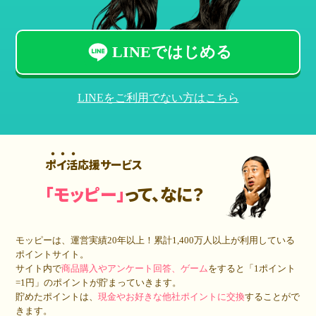
LINEではじめる
LINEをご利用でない方はこちら
ポイ活応援サービス
「モッピー」
って、なに？
モッピーは、運営実績20年以上！累計
1,400万人
以上が利用している
ポイントサイト。
サイト内で
商品購入やアンケート回答、ゲーム
をすると「1ポイント
=1円」のポイントが貯まっていきます。
貯めたポイントは、
現金やお好きな他社ポイントに交換
することがで
きます。