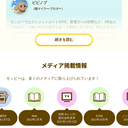
ピピノブ
（陸マイラー/ブロガー）
モッピーではクレジットカードやFX、新電力への切替など、1件あた
りのポイント数が大きな案件を狙って参加しています。貯めたポイン
トはANAやJALといった航空会社のマイルや、マリオットのポイント
交換しています。このようにすることで、ほぼ無料で年数回の国内旅
続きを読む
行や海外旅行を実現しています。モッピーは陸マイラーや旅行好きに
は欠かせないポイントサイトですね。
メディア掲載情報
いつものネットショッピングが、モッピーでお得
に
モッピーは、多くのメディアに取り上げられています！
（20代・女性）
友達に勧められてモッピーをはじめました。空いた時間にスマホで買
い物をすることが多いのですが、モッピーを経由するだけでショップ
のポイントとモッピーのポイントが二重で貯まることを知り、ビック
リ…！いつものネットショッピングをモッピーを経由するだけでポイ
ントが貯まるなんて…もっと早く教えてほしかった～！貯まったポイ
内村カレンの
ントはギフト券に交換して、プチ贅沢を楽しんでます♪
Mart
ESSE
ノンスト
超社会科見学
7日
2022年1月号
2021年10月号
2020年5
2021年11月15日