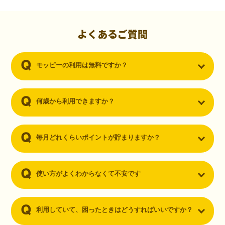
初心者でも10,000ポイント！無料なのにポイントが
貯まる
（30代・男性）
よくあるご質問
クレジットカードを作りたいと思い、色々検索をしていた時にモッピ
ーを知りました。クレジットカードを発行するだけでポイントが貯ま
モッピーの利用は無料ですか？
るならと無料登録して、クレジットカードの発行やアプリダウンロー
ドなど無料のコンテンツのみを利用したところ…なんと、たった一ヶ
月で10,000ポイントを貯めることができました！最初は半信半疑で始
めたモッピーですが、今では空いた時間でポイ活しちゃってます！
何歳から利用できますか？
毎月どれくらいポイントが貯まりますか？
使い方がよくわからなくて不安です
利用していて、困ったときはどうすればいいですか？