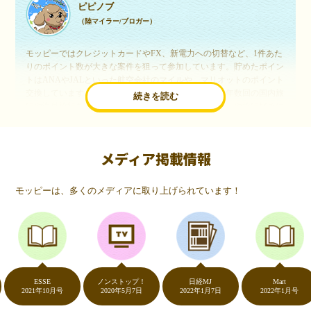
ピピノブ
（陸マイラー/ブロガー）
モッピーではクレジットカードやFX、新電力への切替など、1件あた
りのポイント数が大きな案件を狙って参加しています。貯めたポイン
トはANAやJALといった航空会社のマイルや、マリオットのポイント
交換しています。このようにすることで、ほぼ無料で年数回の国内旅
続きを読む
行や海外旅行を実現しています。モッピーは陸マイラーや旅行好きに
は欠かせないポイントサイトですね。
メディア掲載情報
いつものネットショッピングが、モッピーでお得
に
モッピーは、多くのメディアに取り上げられています！
（20代・女性）
友達に勧められてモッピーをはじめました。空いた時間にスマホで買
い物をすることが多いのですが、モッピーを経由するだけでショップ
のポイントとモッピーのポイントが二重で貯まることを知り、ビック
リ…！いつものネットショッピングをモッピーを経由するだけでポイ
ントが貯まるなんて…もっと早く教えてほしかった～！貯まったポイ
ントはギフト券に交換して、プチ贅沢を楽しんでます♪
ESSE
ノンストップ！
日経MJ
Mart
2021年10月号
2020年5月7日
2022年1月7日
2022年1月号