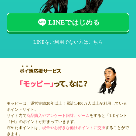
LINEではじめる
LINEをご利用でない方はこちら
ポイ活応援サービス
「モッピー」
って、なに？
モッピーは、運営実績20年以上！累計
1,400万人
以上が利用している
ポイントサイト。
サイト内で
商品購入やアンケート回答、ゲーム
をすると「1ポイント
=1円」のポイントが貯まっていきます。
貯めたポイントは、
現金やお好きな他社ポイントに交換
することがで
きます。