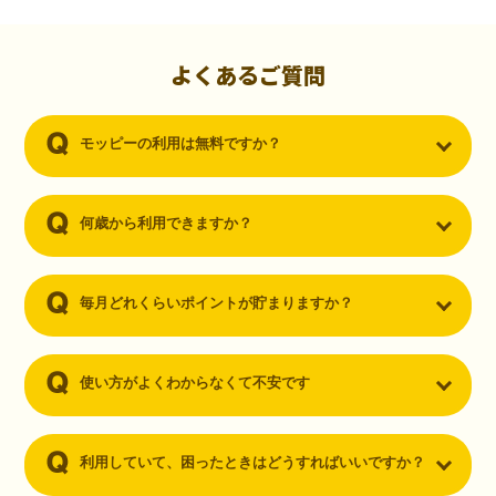
初心者でも10,000ポイント！無料なのにポイントが
貯まる
（30代・男性）
よくあるご質問
クレジットカードを作りたいと思い、色々検索をしていた時にモッピ
ーを知りました。クレジットカードを発行するだけでポイントが貯ま
モッピーの利用は無料ですか？
るならと無料登録して、クレジットカードの発行やアプリダウンロー
ドなど無料のコンテンツのみを利用したところ…なんと、たった一ヶ
月で10,000ポイントを貯めることができました！最初は半信半疑で始
めたモッピーですが、今では空いた時間でポイ活しちゃってます！
何歳から利用できますか？
毎月どれくらいポイントが貯まりますか？
使い方がよくわからなくて不安です
利用していて、困ったときはどうすればいいですか？