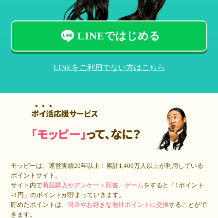
LINEではじめる
LINEをご利用でない方はこちら
ポイ活応援サービス
「モッピー」
って、なに？
モッピーは、運営実績20年以上！累計
1,400万人
以上が利用している
ポイントサイト。
サイト内で
商品購入やアンケート回答、ゲーム
をすると「1ポイント
=1円」のポイントが貯まっていきます。
貯めたポイントは、
現金やお好きな他社ポイントに交換
することがで
きます。