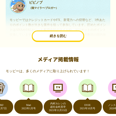
ピピノブ
（陸マイラー/ブロガー）
モッピーではクレジットカードやFX、新電力への切替など、1件あた
りのポイント数が大きな案件を狙って参加しています。貯めたポイン
トはANAやJALといった航空会社のマイルや、マリオットのポイント
交換しています。このようにすることで、ほぼ無料で年数回の国内旅
続きを読む
行や海外旅行を実現しています。モッピーは陸マイラーや旅行好きに
は欠かせないポイントサイトですね。
メディア掲載情報
いつものネットショッピングが、モッピーでお得
に
モッピーは、多くのメディアに取り上げられています！
（20代・女性）
友達に勧められてモッピーをはじめました。空いた時間にスマホで買
い物をすることが多いのですが、モッピーを経由するだけでショップ
のポイントとモッピーのポイントが二重で貯まることを知り、ビック
リ…！いつものネットショッピングをモッピーを経由するだけでポイ
ントが貯まるなんて…もっと早く教えてほしかった～！貯まったポイ
内村カレンの
ントはギフト券に交換して、プチ贅沢を楽しんでます♪
Mart
ESSE
ノンストッ
超社会科見学
2022年1月号
2021年10月号
2020年5月7
2021年11月15日