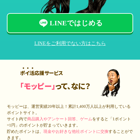
LINEではじめる
LINEをご利用でない方はこちら
ポイ活応援サービス
「モッピー」
って、なに？
モッピーは、運営実績20年以上！累計
1,400万人
以上が利用している
ポイントサイト。
サイト内で
商品購入やアンケート回答、ゲーム
をすると「1ポイント
=1円」のポイントが貯まっていきます。
貯めたポイントは、
現金やお好きな他社ポイントに交換
することがで
きます。