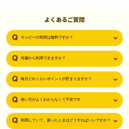
初心者でも10,000ポイント！無料なのにポイントが
貯まる
（30代・男性）
よくあるご質問
クレジットカードを作りたいと思い、色々検索をしていた時にモッピ
ーを知りました。クレジットカードを発行するだけでポイントが貯ま
モッピーの利用は無料ですか？
るならと無料登録して、クレジットカードの発行やアプリダウンロー
ドなど無料のコンテンツのみを利用したところ…なんと、たった一ヶ
月で10,000ポイントを貯めることができました！最初は半信半疑で始
めたモッピーですが、今では空いた時間でポイ活しちゃってます！
何歳から利用できますか？
毎月どれくらいポイントが貯まりますか？
使い方がよくわからなくて不安です
利用していて、困ったときはどうすればいいですか？