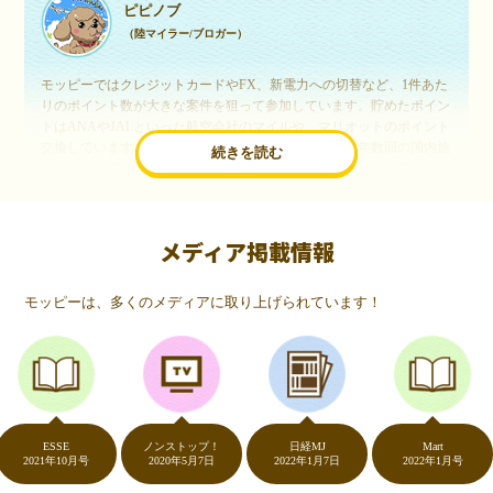
ピピノブ
（陸マイラー/ブロガー）
モッピーではクレジットカードやFX、新電力への切替など、1件あた
りのポイント数が大きな案件を狙って参加しています。貯めたポイン
トはANAやJALといった航空会社のマイルや、マリオットのポイント
交換しています。このようにすることで、ほぼ無料で年数回の国内旅
続きを読む
行や海外旅行を実現しています。モッピーは陸マイラーや旅行好きに
は欠かせないポイントサイトですね。
メディア掲載情報
いつものネットショッピングが、モッピーでお得
に
モッピーは、多くのメディアに取り上げられています！
（20代・女性）
友達に勧められてモッピーをはじめました。空いた時間にスマホで買
い物をすることが多いのですが、モッピーを経由するだけでショップ
のポイントとモッピーのポイントが二重で貯まることを知り、ビック
リ…！いつものネットショッピングをモッピーを経由するだけでポイ
ントが貯まるなんて…もっと早く教えてほしかった～！貯まったポイ
ントはギフト券に交換して、プチ贅沢を楽しんでます♪
ESSE
ノンストップ！
日経MJ
Mart
2021年10月号
2020年5月7日
2022年1月7日
2022年1月号