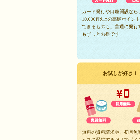
カード発行や口座開設なら
10,000P以上の高額ポイン
できるものも。普通に発行
もずっとお得です。
お試しが好き！
無料の資料請求や、初月無
ビスに登録するだけでポイ