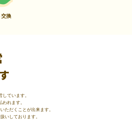
ト交換
営
す
営しています。
払われます。
用いただくことが出来ます。
取扱いしております。