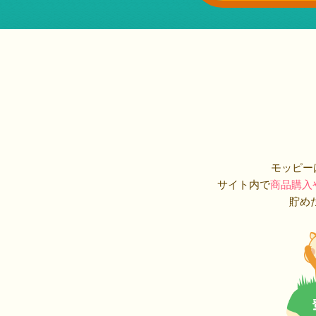
モッピー
サイト内で
商品購入
貯め