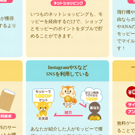
、
飛行機や
いつものネットショッピングも、モ
トが獲得
由ならポ
ッピーを経由するだけで、ショップ
するより
やANA
とモッピーのポイントをダブルで貯
モッピー
めることができます。
でマイル
す！
InstagramやXなど
SNSを利用している
無料ゲー
料のサー
あなたが紹介した人がモッピーで獲
ることで
ントが獲