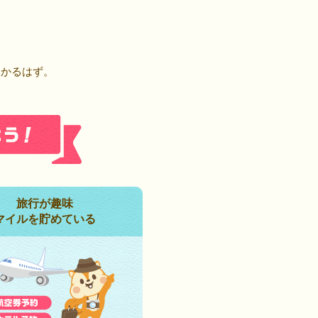
！
つかるはず。
旅行が趣味
マイルを貯めている