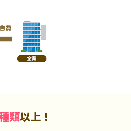
5種類
以上！