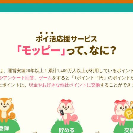
ポイ活応援サービス
「モッピー」
って、なに？
は、運営実績20年以上！累計
1,400万人
以上が利用しているポイン
やアンケート回答、ゲーム
をすると「1ポイント=1円」のポイント
たポイントは、
現金やお好きな他社ポイントに交換
することができ