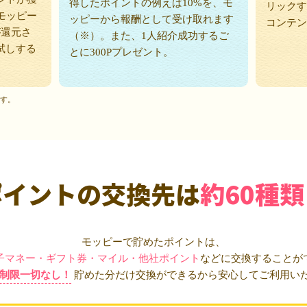
得したポイントの例えば10%を、モ
リックす
モッピー
ッピーから報酬として受け取れます
コンテン
が還元さ
（※）。また、1人紹介成功するご
試しする
とに300Pプレゼント。
ます。
ポイントの交換先は
約60種類
モッピーで貯めたポイントは、
子マネー・ギフト券・マイル・他社ポイント
などに交換することが
制限一切なし！
貯めた分だけ交換ができるから安心してご利用い