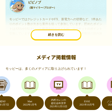
ピピノブ
（陸マイラー/ブロガー）
モッピーではクレジットカードやFX、新電力への切替など、1件あた
りのポイント数が大きな案件を狙って参加しています。貯めたポイン
トはANAやJALといった航空会社のマイルや、マリオットのポイント
交換しています。このようにすることで、ほぼ無料で年数回の国内旅
続きを読む
行や海外旅行を実現しています。モッピーは陸マイラーや旅行好きに
は欠かせないポイントサイトですね。
メディア掲載情報
いつものネットショッピングが、モッピーでお得
に
モッピーは、多くのメディアに取り上げられています！
（20代・女性）
友達に勧められてモッピーをはじめました。空いた時間にスマホで買
い物をすることが多いのですが、モッピーを経由するだけでショップ
のポイントとモッピーのポイントが二重で貯まることを知り、ビック
リ…！いつものネットショッピングをモッピーを経由するだけでポイ
ントが貯まるなんて…もっと早く教えてほしかった～！貯まったポイ
内村カレンの
ントはギフト券に交換して、プチ贅沢を楽しんでます♪
Mart
ESSE
ノンスト
超社会科見学
7日
2022年1月号
2021年10月号
2020年5
2021年11月15日