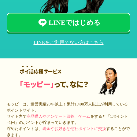
LINEではじめる
LINEをご利用でない方はこちら
ポイ活応援サービス
「モッピー」
って、なに？
モッピーは、運営実績20年以上！累計
1,400万人
以上が利用している
ポイントサイト。
サイト内で
商品購入やアンケート回答、ゲーム
をすると「1ポイント
=1円」のポイントが貯まっていきます。
貯めたポイントは、
現金やお好きな他社ポイントに交換
することがで
きます。