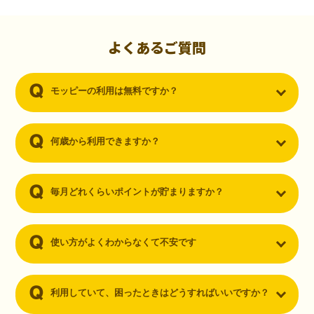
初心者でも10,000ポイント！無料なのにポイントが
貯まる
（30代・男性）
よくあるご質問
クレジットカードを作りたいと思い、色々検索をしていた時にモッピ
ーを知りました。クレジットカードを発行するだけでポイントが貯ま
モッピーの利用は無料ですか？
るならと無料登録して、クレジットカードの発行やアプリダウンロー
ドなど無料のコンテンツのみを利用したところ…なんと、たった一ヶ
月で10,000ポイントを貯めることができました！最初は半信半疑で始
めたモッピーですが、今では空いた時間でポイ活しちゃってます！
何歳から利用できますか？
毎月どれくらいポイントが貯まりますか？
使い方がよくわからなくて不安です
利用していて、困ったときはどうすればいいですか？