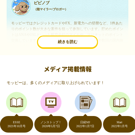
ピピノブ
（陸マイラー/ブロガー）
モッピーではクレジットカードやFX、新電力への切替など、1件あた
りのポイント数が大きな案件を狙って参加しています。貯めたポイン
トはANAやJALといった航空会社のマイルや、マリオットのポイント
交換しています。このようにすることで、ほぼ無料で年数回の国内旅
続きを読む
行や海外旅行を実現しています。モッピーは陸マイラーや旅行好きに
は欠かせないポイントサイトですね。
メディア掲載情報
いつものネットショッピングが、モッピーでお得
に
モッピーは、多くのメディアに取り上げられています！
（20代・女性）
友達に勧められてモッピーをはじめました。空いた時間にスマホで買
い物をすることが多いのですが、モッピーを経由するだけでショップ
のポイントとモッピーのポイントが二重で貯まることを知り、ビック
リ…！いつものネットショッピングをモッピーを経由するだけでポイ
ントが貯まるなんて…もっと早く教えてほしかった～！貯まったポイ
ントはギフト券に交換して、プチ贅沢を楽しんでます♪
ESSE
ノンストップ！
日経MJ
Mart
2021年10月号
2020年5月7日
2022年1月7日
2022年1月号