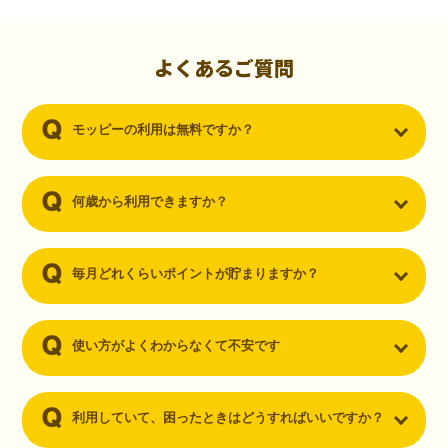
初心者でも10,000ポイント！無料なのにポイントが
貯まる
（30代・男性）
よくあるご質問
クレジットカードを作りたいと思い、色々検索をしていた時にモッピ
ーを知りました。クレジットカードを発行するだけでポイントが貯ま
モッピーの利用は無料ですか？
るならと無料登録して、クレジットカードの発行やアプリダウンロー
ドなど無料のコンテンツのみを利用したところ…なんと、たった一ヶ
月で10,000ポイントを貯めることができました！最初は半信半疑で始
めたモッピーですが、今では空いた時間でポイ活しちゃってます！
何歳から利用できますか？
毎月どれくらいポイントが貯まりますか？
使い方がよくわからなくて不安です
利用していて、困ったときはどうすればいいですか？