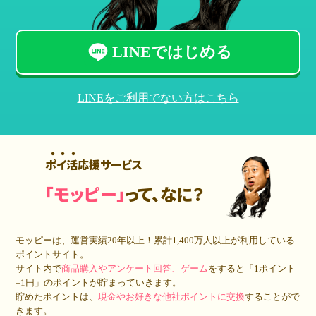
LINEではじめる
LINEをご利用でない方はこちら
ポイ活応援サービス
「モッピー」
って、なに？
モッピーは、運営実績20年以上！累計
1,400万人
以上が利用している
ポイントサイト。
サイト内で
商品購入やアンケート回答、ゲーム
をすると「1ポイント
=1円」のポイントが貯まっていきます。
貯めたポイントは、
現金やお好きな他社ポイントに交換
することがで
きます。