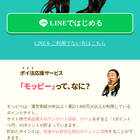
LINEではじめる
LINEをご利用でない方はこちら
ポイ活応援サービス
「モッピー」
って、なに？
モッピーは、運営実績20年以上！累計
1,400万人
以上が利用している
ポイントサイト。
サイト内で
商品購入やアンケート回答、ゲーム
をすると「1ポイント
=1円」のポイントが貯まっていきます。
貯めたポイントは、
現金やお好きな他社ポイントに交換
することがで
きます。