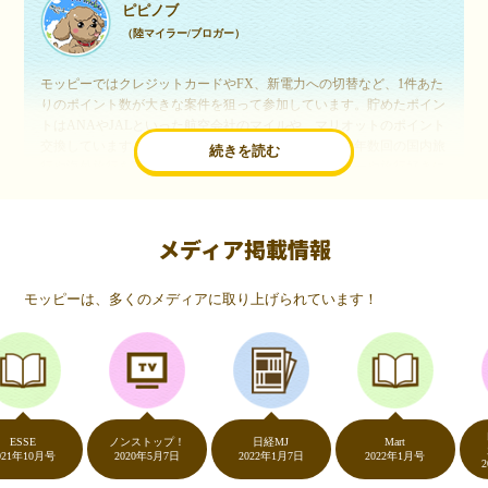
ピピノブ
（陸マイラー/ブロガー）
モッピーではクレジットカードやFX、新電力への切替など、1件あた
りのポイント数が大きな案件を狙って参加しています。貯めたポイン
トはANAやJALといった航空会社のマイルや、マリオットのポイント
交換しています。このようにすることで、ほぼ無料で年数回の国内旅
続きを読む
行や海外旅行を実現しています。モッピーは陸マイラーや旅行好きに
は欠かせないポイントサイトですね。
メディア掲載情報
いつものネットショッピングが、モッピーでお得
に
モッピーは、多くのメディアに取り上げられています！
（20代・女性）
友達に勧められてモッピーをはじめました。空いた時間にスマホで買
い物をすることが多いのですが、モッピーを経由するだけでショップ
のポイントとモッピーのポイントが二重で貯まることを知り、ビック
リ…！いつものネットショッピングをモッピーを経由するだけでポイ
ントが貯まるなんて…もっと早く教えてほしかった～！貯まったポイ
内村
ントはギフト券に交換して、プチ贅沢を楽しんでます♪
SE
ノンストップ！
日経MJ
Mart
超社
10月号
2020年5月7日
2022年1月7日
2022年1月号
2021年