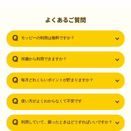
初心者でも10,000ポイント！無料なのにポイントが
貯まる
（30代・男性）
よくあるご質問
クレジットカードを作りたいと思い、色々検索をしていた時にモッピ
ーを知りました。クレジットカードを発行するだけでポイントが貯ま
モッピーの利用は無料ですか？
るならと無料登録して、クレジットカードの発行やアプリダウンロー
ドなど無料のコンテンツのみを利用したところ…なんと、たった一ヶ
月で10,000ポイントを貯めることができました！最初は半信半疑で始
めたモッピーですが、今では空いた時間でポイ活しちゃってます！
何歳から利用できますか？
毎月どれくらいポイントが貯まりますか？
使い方がよくわからなくて不安です
利用していて、困ったときはどうすればいいですか？