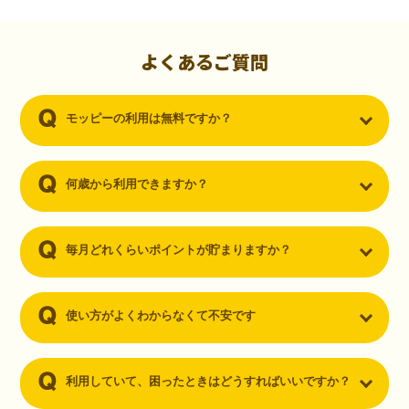
初心者でも10,000ポイント！無料なのにポイントが
貯まる
（30代・男性）
よくあるご質問
クレジットカードを作りたいと思い、色々検索をしていた時にモッピ
ーを知りました。クレジットカードを発行するだけでポイントが貯ま
モッピーの利用は無料ですか？
るならと無料登録して、クレジットカードの発行やアプリダウンロー
ドなど無料のコンテンツのみを利用したところ…なんと、たった一ヶ
月で10,000ポイントを貯めることができました！最初は半信半疑で始
めたモッピーですが、今では空いた時間でポイ活しちゃってます！
何歳から利用できますか？
毎月どれくらいポイントが貯まりますか？
使い方がよくわからなくて不安です
利用していて、困ったときはどうすればいいですか？