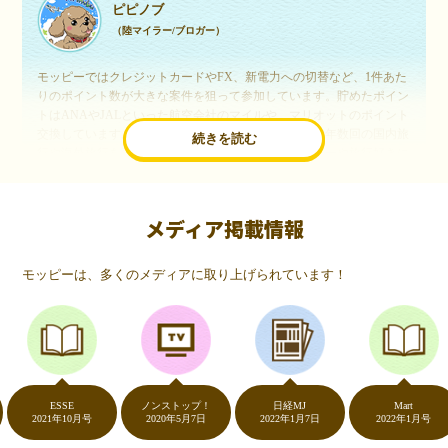
ピピノブ
（陸マイラー/ブロガー）
モッピーではクレジットカードやFX、新電力への切替など、1件あた
りのポイント数が大きな案件を狙って参加しています。貯めたポイン
トはANAやJALといった航空会社のマイルや、マリオットのポイント
交換しています。このようにすることで、ほぼ無料で年数回の国内旅
続きを読む
行や海外旅行を実現しています。モッピーは陸マイラーや旅行好きに
は欠かせないポイントサイトですね。
メディア掲載情報
いつものネットショッピングが、モッピーでお得
に
モッピーは、多くのメディアに取り上げられています！
（20代・女性）
友達に勧められてモッピーをはじめました。空いた時間にスマホで買
い物をすることが多いのですが、モッピーを経由するだけでショップ
のポイントとモッピーのポイントが二重で貯まることを知り、ビック
リ…！いつものネットショッピングをモッピーを経由するだけでポイ
ントが貯まるなんて…もっと早く教えてほしかった～！貯まったポイ
ントはギフト券に交換して、プチ贅沢を楽しんでます♪
ESSE
ノンストップ！
日経MJ
Mart
2021年10月号
2020年5月7日
2022年1月7日
2022年1月号