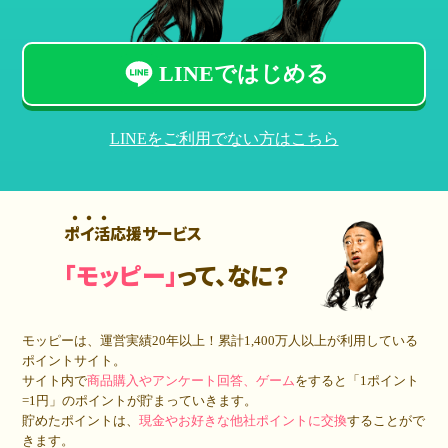
LINEではじめる
LINEをご利用でない方はこちら
ポイ活応援サービス
「モッピー」
って、なに？
モッピーは、運営実績20年以上！累計
1,400万人
以上が利用している
ポイントサイト。
サイト内で
商品購入やアンケート回答、ゲーム
をすると「1ポイント
=1円」のポイントが貯まっていきます。
貯めたポイントは、
現金やお好きな他社ポイントに交換
することがで
きます。