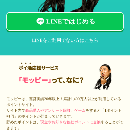
LINEではじめる
LINEをご利用でない方はこちら
ポイ活応援サービス
「モッピー」
って、なに？
モッピーは、運営実績20年以上！累計
1,400万人
以上が利用している
ポイントサイト。
サイト内で
商品購入やアンケート回答、ゲーム
をすると「1ポイント
=1円」のポイントが貯まっていきます。
貯めたポイントは、
現金やお好きな他社ポイントに交換
することがで
きます。