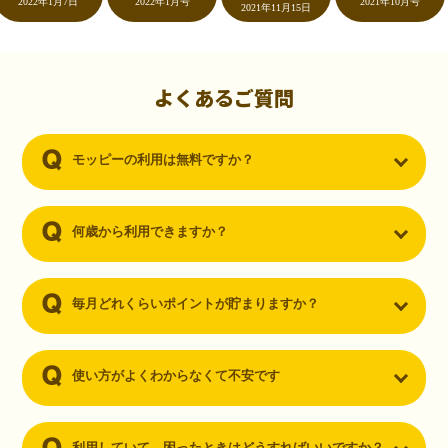
022年1月7日
2022年1月号
2021年10月号
2021年11月15日
初心者でも10,000ポイント！無料なのにポイントが
貯まる
（30代・男性）
よくあるご質問
クレジットカードを作りたいと思い、色々検索をしていた時にモッピ
ーを知りました。クレジットカードを発行するだけでポイントが貯ま
モッピーの利用は無料ですか？
るならと無料登録して、クレジットカードの発行やアプリダウンロー
ドなど無料のコンテンツのみを利用したところ…なんと、たった一ヶ
月で10,000ポイントを貯めることができました！最初は半信半疑で始
めたモッピーですが、今では空いた時間でポイ活しちゃってます！
何歳から利用できますか？
毎月どれくらいポイントが貯まりますか？
使い方がよくわからなくて不安です
利用していて、困ったときはどうすればいいですか？