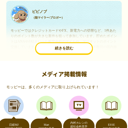
ピピノブ
（陸マイラー/ブロガー）
モッピーではクレジットカードやFX、新電力への切替など、1件あた
りのポイント数が大きな案件を狙って参加しています。貯めたポイン
トはANAやJALといった航空会社のマイルや、マリオットのポイント
交換しています。このようにすることで、ほぼ無料で年数回の国内旅
続きを読む
行や海外旅行を実現しています。モッピーは陸マイラーや旅行好きに
は欠かせないポイントサイトですね。
メディア掲載情報
いつものネットショッピングが、モッピーでお得
に
モッピーは、多くのメディアに取り上げられています！
（20代・女性）
友達に勧められてモッピーをはじめました。空いた時間にスマホで買
い物をすることが多いのですが、モッピーを経由するだけでショップ
のポイントとモッピーのポイントが二重で貯まることを知り、ビック
リ…！いつものネットショッピングをモッピーを経由するだけでポイ
ントが貯まるなんて…もっと早く教えてほしかった～！貯まったポイ
内村カレンの
ントはギフト券に交換して、プチ贅沢を楽しんでます♪
日経MJ
Mart
ESSE
超社会科見学