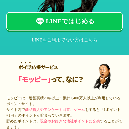
LINEではじめる
LINEをご利用でない方はこちら
ポイ活応援サービス
「モッピー」
って、なに？
モッピーは、運営実績20年以上！累計
1,400万人
以上が利用している
ポイントサイト。
サイト内で
商品購入やアンケート回答、ゲーム
をすると「1ポイント
=1円」のポイントが貯まっていきます。
貯めたポイントは、
現金やお好きな他社ポイントに交換
することがで
きます。