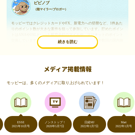
ピピノブ
（陸マイラー/ブロガー）
モッピーではクレジットカードやFX、新電力への切替など、1件あた
りのポイント数が大きな案件を狙って参加しています。貯めたポイン
トはANAやJALといった航空会社のマイルや、マリオットのポイント
交換しています。このようにすることで、ほぼ無料で年数回の国内旅
続きを読む
行や海外旅行を実現しています。モッピーは陸マイラーや旅行好きに
は欠かせないポイントサイトですね。
メディア掲載情報
いつものネットショッピングが、モッピーでお得
に
モッピーは、多くのメディアに取り上げられています！
（20代・女性）
友達に勧められてモッピーをはじめました。空いた時間にスマホで買
い物をすることが多いのですが、モッピーを経由するだけでショップ
のポイントとモッピーのポイントが二重で貯まることを知り、ビック
リ…！いつものネットショッピングをモッピーを経由するだけでポイ
ントが貯まるなんて…もっと早く教えてほしかった～！貯まったポイ
ントはギフト券に交換して、プチ贅沢を楽しんでます♪
ESSE
ノンストップ！
日経MJ
Mart
2021年10月号
2020年5月7日
2022年1月7日
2022年1月号