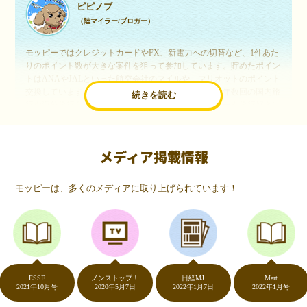
ピピノブ
（陸マイラー/ブロガー）
モッピーではクレジットカードやFX、新電力への切替など、1件あた
りのポイント数が大きな案件を狙って参加しています。貯めたポイン
トはANAやJALといった航空会社のマイルや、マリオットのポイント
交換しています。このようにすることで、ほぼ無料で年数回の国内旅
続きを読む
行や海外旅行を実現しています。モッピーは陸マイラーや旅行好きに
は欠かせないポイントサイトですね。
メディア掲載情報
いつものネットショッピングが、モッピーでお得
に
モッピーは、多くのメディアに取り上げられています！
（20代・女性）
友達に勧められてモッピーをはじめました。空いた時間にスマホで買
い物をすることが多いのですが、モッピーを経由するだけでショップ
のポイントとモッピーのポイントが二重で貯まることを知り、ビック
リ…！いつものネットショッピングをモッピーを経由するだけでポイ
ントが貯まるなんて…もっと早く教えてほしかった～！貯まったポイ
ントはギフト券に交換して、プチ贅沢を楽しんでます♪
ESSE
ノンストップ！
日経MJ
Mart
2021年10月号
2020年5月7日
2022年1月7日
2022年1月号