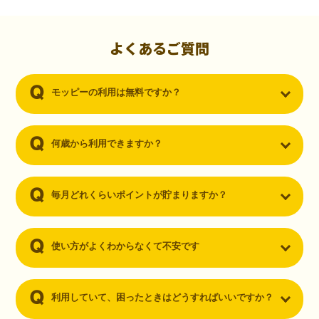
初心者でも10,000ポイント！無料なのにポイントが
貯まる
（30代・男性）
よくあるご質問
クレジットカードを作りたいと思い、色々検索をしていた時にモッピ
ーを知りました。クレジットカードを発行するだけでポイントが貯ま
モッピーの利用は無料ですか？
るならと無料登録して、クレジットカードの発行やアプリダウンロー
ドなど無料のコンテンツのみを利用したところ…なんと、たった一ヶ
月で10,000ポイントを貯めることができました！最初は半信半疑で始
めたモッピーですが、今では空いた時間でポイ活しちゃってます！
何歳から利用できますか？
毎月どれくらいポイントが貯まりますか？
使い方がよくわからなくて不安です
利用していて、困ったときはどうすればいいですか？