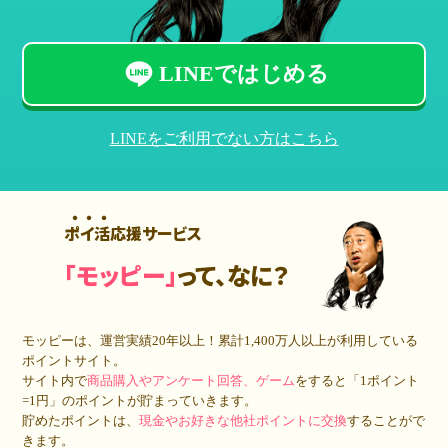
LINEではじめる
LINEをご利用でない方はこちら
ポイ活応援サービス
「モッピー」
って、なに？
モッピーは、運営実績20年以上！累計
1,400万人
以上が利用している
ポイントサイト。
サイト内で
商品購入やアンケート回答、ゲーム
をすると「1ポイント
=1円」のポイントが貯まっていきます。
貯めたポイントは、
現金やお好きな他社ポイントに交換
することがで
きます。