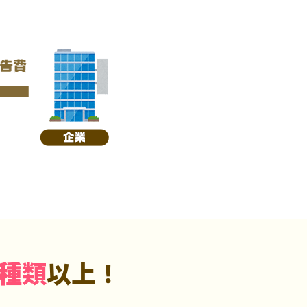
5種類
以上！