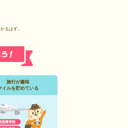
！
つかるはず。
旅行が趣味
マイルを貯めている