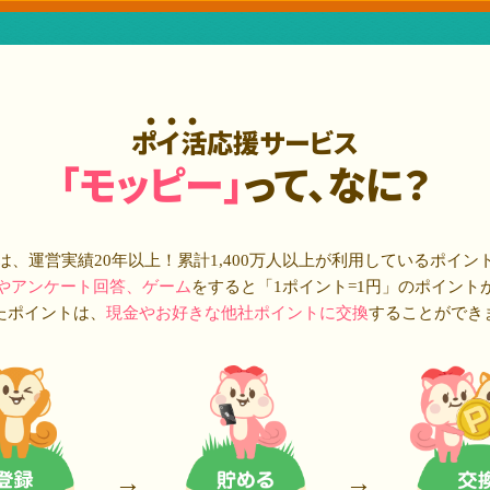
ポイ活応援サービス
「モッピー」
って、なに？
は、運営実績20年以上！累計
1,400万人
以上が利用しているポイン
やアンケート回答、ゲーム
をすると「1ポイント=1円」のポイント
たポイントは、
現金やお好きな他社ポイントに交換
することができ