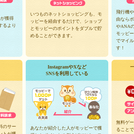
、
飛行機や
いつものネットショッピングも、モ
トが獲得
由ならポ
ッピーを経由するだけで、ショップ
するより
やANA
とモッピーのポイントをダブルで貯
モッピー
めることができます。
でマイル
す！
InstagramやXなど
SNSを利用している
無料ゲー
料のサー
あなたが紹介した人がモッピーで獲
ることで
ントが獲