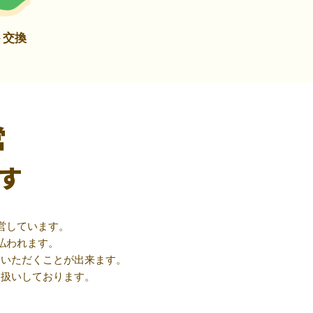
ト交換
営
す
営しています。
払われます。
用いただくことが出来ます。
取扱いしております。