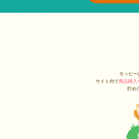
モッピー
サイト内で
商品購入
貯め