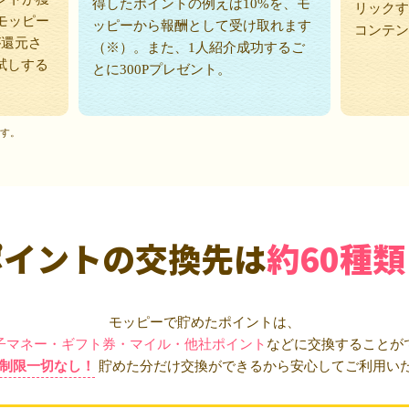
得したポイントの例えば10%を、モ
リックす
モッピー
ッピーから報酬として受け取れます
コンテン
が還元さ
（※）。また、1人紹介成功するご
試しする
とに300Pプレゼント。
ます。
ポイントの交換先は
約60種類
モッピーで貯めたポイントは、
子マネー・ギフト券・マイル・他社ポイント
などに交換することが
制限一切なし！
貯めた分だけ交換ができるから安心してご利用い