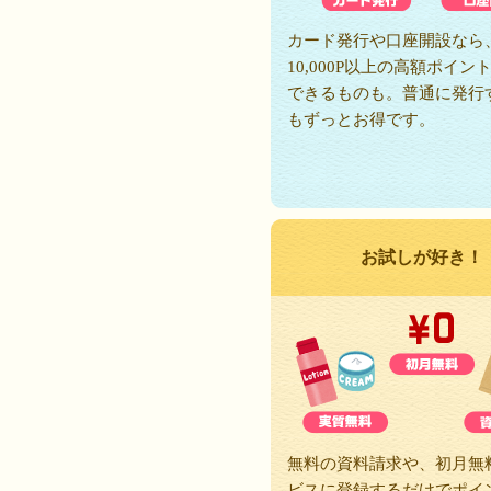
カード発行や口座開設なら
10,000P以上の高額ポイン
できるものも。普通に発行
もずっとお得です。
お試しが好き！
無料の資料請求や、初月無
ビスに登録するだけでポイ