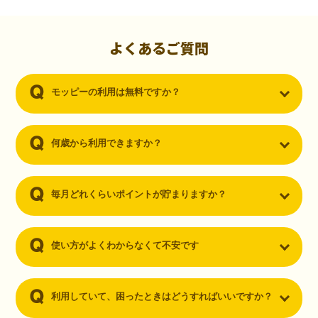
初心者でも10,000ポイント！無料なのにポイントが
貯まる
（30代・男性）
よくあるご質問
クレジットカードを作りたいと思い、色々検索をしていた時にモッピ
ーを知りました。クレジットカードを発行するだけでポイントが貯ま
モッピーの利用は無料ですか？
るならと無料登録して、クレジットカードの発行やアプリダウンロー
ドなど無料のコンテンツのみを利用したところ…なんと、たった一ヶ
月で10,000ポイントを貯めることができました！最初は半信半疑で始
めたモッピーですが、今では空いた時間でポイ活しちゃってます！
何歳から利用できますか？
毎月どれくらいポイントが貯まりますか？
使い方がよくわからなくて不安です
利用していて、困ったときはどうすればいいですか？