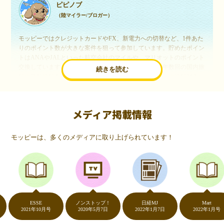
ピピノブ
（陸マイラー/ブロガー）
モッピーではクレジットカードやFX、新電力への切替など、1件あた
りのポイント数が大きな案件を狙って参加しています。貯めたポイン
トはANAやJALといった航空会社のマイルや、マリオットのポイント
交換しています。このようにすることで、ほぼ無料で年数回の国内旅
続きを読む
行や海外旅行を実現しています。モッピーは陸マイラーや旅行好きに
は欠かせないポイントサイトですね。
メディア掲載情報
いつものネットショッピングが、モッピーでお得
に
モッピーは、多くのメディアに取り上げられています！
（20代・女性）
友達に勧められてモッピーをはじめました。空いた時間にスマホで買
い物をすることが多いのですが、モッピーを経由するだけでショップ
のポイントとモッピーのポイントが二重で貯まることを知り、ビック
リ…！いつものネットショッピングをモッピーを経由するだけでポイ
ントが貯まるなんて…もっと早く教えてほしかった～！貯まったポイ
ントはギフト券に交換して、プチ贅沢を楽しんでます♪
ESSE
ノンストップ！
日経MJ
Mart
2021年10月号
2020年5月7日
2022年1月7日
2022年1月号