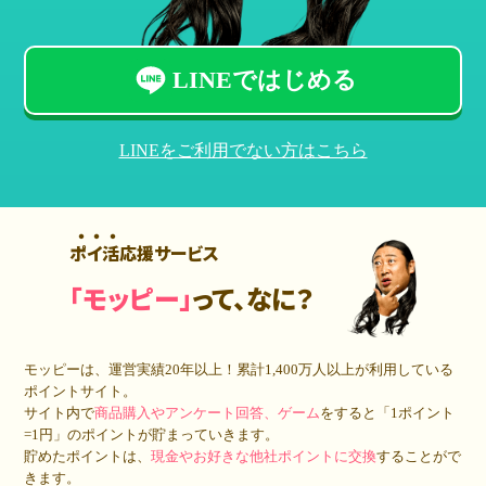
LINEではじめる
LINEをご利用でない方はこちら
ポイ活応援サービス
「モッピー」
って、なに？
モッピーは、運営実績20年以上！累計
1,400万人
以上が利用している
ポイントサイト。
サイト内で
商品購入やアンケート回答、ゲーム
をすると「1ポイント
=1円」のポイントが貯まっていきます。
貯めたポイントは、
現金やお好きな他社ポイントに交換
することがで
きます。