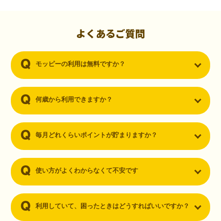
初心者でも10,000ポイント！無料なのにポイントが
貯まる
（30代・男性）
よくあるご質問
クレジットカードを作りたいと思い、色々検索をしていた時にモッピ
ーを知りました。クレジットカードを発行するだけでポイントが貯ま
モッピーの利用は無料ですか？
るならと無料登録して、クレジットカードの発行やアプリダウンロー
ドなど無料のコンテンツのみを利用したところ…なんと、たった一ヶ
月で10,000ポイントを貯めることができました！最初は半信半疑で始
めたモッピーですが、今では空いた時間でポイ活しちゃってます！
何歳から利用できますか？
毎月どれくらいポイントが貯まりますか？
使い方がよくわからなくて不安です
利用していて、困ったときはどうすればいいですか？