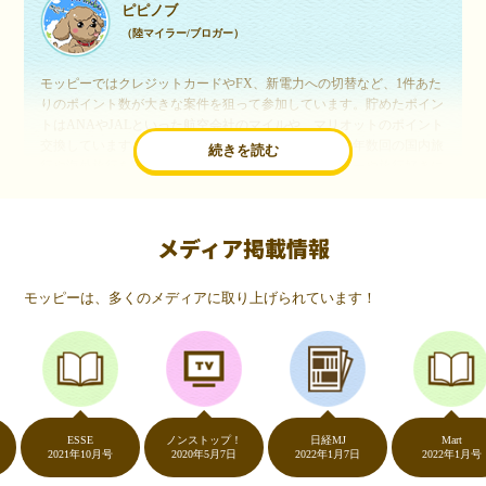
ピピノブ
（陸マイラー/ブロガー）
モッピーではクレジットカードやFX、新電力への切替など、1件あた
りのポイント数が大きな案件を狙って参加しています。貯めたポイン
トはANAやJALといった航空会社のマイルや、マリオットのポイント
交換しています。このようにすることで、ほぼ無料で年数回の国内旅
続きを読む
行や海外旅行を実現しています。モッピーは陸マイラーや旅行好きに
は欠かせないポイントサイトですね。
メディア掲載情報
いつものネットショッピングが、モッピーでお得
に
モッピーは、多くのメディアに取り上げられています！
（20代・女性）
友達に勧められてモッピーをはじめました。空いた時間にスマホで買
い物をすることが多いのですが、モッピーを経由するだけでショップ
のポイントとモッピーのポイントが二重で貯まることを知り、ビック
リ…！いつものネットショッピングをモッピーを経由するだけでポイ
ントが貯まるなんて…もっと早く教えてほしかった～！貯まったポイ
ントはギフト券に交換して、プチ贅沢を楽しんでます♪
ESSE
ノンストップ！
日経MJ
Mart
2021年10月号
2020年5月7日
2022年1月7日
2022年1月号