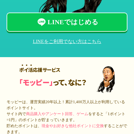
LINEではじめる
LINEをご利用でない方はこちら
ポイ活応援サービス
「モッピー」
って、なに？
モッピーは、運営実績20年以上！累計
1,400万人
以上が利用している
ポイントサイト。
サイト内で
商品購入やアンケート回答、ゲーム
をすると「1ポイント
=1円」のポイントが貯まっていきます。
貯めたポイントは、
現金やお好きな他社ポイントに交換
することがで
きます。