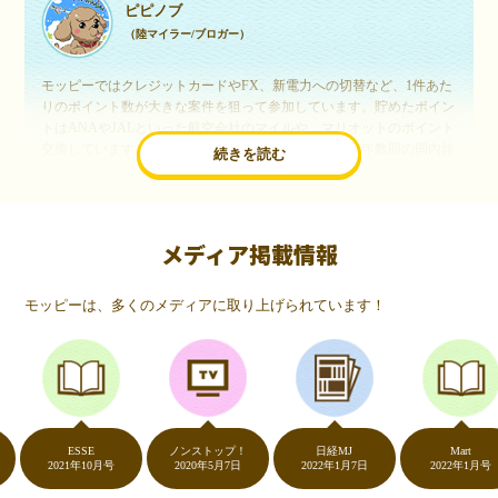
ピピノブ
（陸マイラー/ブロガー）
モッピーではクレジットカードやFX、新電力への切替など、1件あた
りのポイント数が大きな案件を狙って参加しています。貯めたポイン
トはANAやJALといった航空会社のマイルや、マリオットのポイント
交換しています。このようにすることで、ほぼ無料で年数回の国内旅
続きを読む
行や海外旅行を実現しています。モッピーは陸マイラーや旅行好きに
は欠かせないポイントサイトですね。
メディア掲載情報
いつものネットショッピングが、モッピーでお得
に
モッピーは、多くのメディアに取り上げられています！
（20代・女性）
友達に勧められてモッピーをはじめました。空いた時間にスマホで買
い物をすることが多いのですが、モッピーを経由するだけでショップ
のポイントとモッピーのポイントが二重で貯まることを知り、ビック
リ…！いつものネットショッピングをモッピーを経由するだけでポイ
ントが貯まるなんて…もっと早く教えてほしかった～！貯まったポイ
ントはギフト券に交換して、プチ贅沢を楽しんでます♪
ESSE
ノンストップ！
日経MJ
Mart
2021年10月号
2020年5月7日
2022年1月7日
2022年1月号