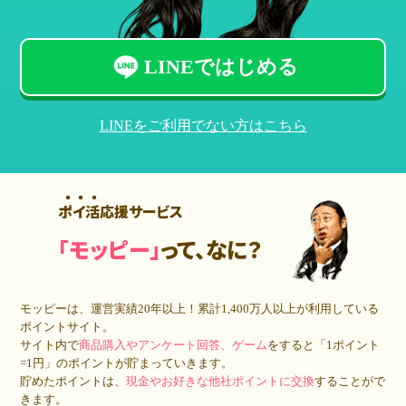
LINEではじめる
LINEをご利用でない方はこちら
ポイ活応援サービス
「モッピー」
って、なに？
モッピーは、運営実績20年以上！累計
1,400万人
以上が利用している
ポイントサイト。
サイト内で
商品購入やアンケート回答、ゲーム
をすると「1ポイント
=1円」のポイントが貯まっていきます。
貯めたポイントは、
現金やお好きな他社ポイントに交換
することがで
きます。