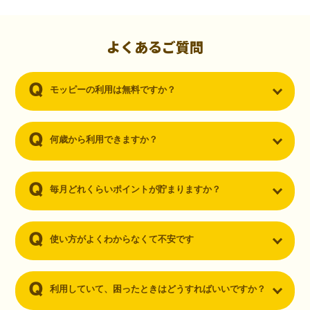
初心者でも10,000ポイント！無料なのにポイントが
貯まる
（30代・男性）
よくあるご質問
クレジットカードを作りたいと思い、色々検索をしていた時にモッピ
ーを知りました。クレジットカードを発行するだけでポイントが貯ま
モッピーの利用は無料ですか？
るならと無料登録して、クレジットカードの発行やアプリダウンロー
ドなど無料のコンテンツのみを利用したところ…なんと、たった一ヶ
月で10,000ポイントを貯めることができました！最初は半信半疑で始
めたモッピーですが、今では空いた時間でポイ活しちゃってます！
何歳から利用できますか？
毎月どれくらいポイントが貯まりますか？
使い方がよくわからなくて不安です
利用していて、困ったときはどうすればいいですか？