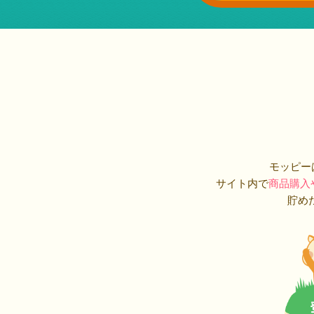
モッピー
サイト内で
商品購入
貯め