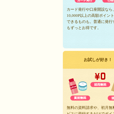
カード発行や口座開設なら
10,000P以上の高額ポイン
できるものも。普通に発行
もずっとお得です。
お試しが好き！
無料の資料請求や、初月無
ビスに登録するだけでポイ