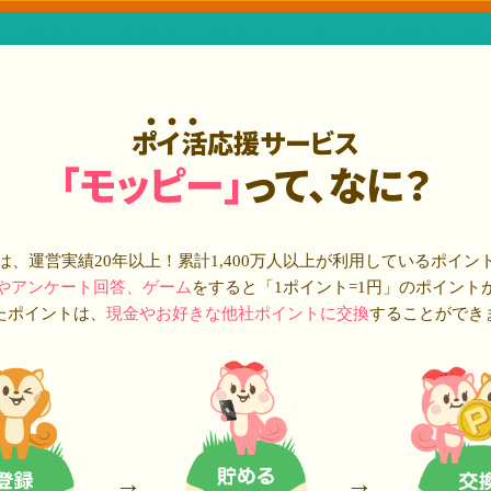
ポイ活応援サービス
「モッピー」
って、なに？
は、運営実績20年以上！累計
1,400万人
以上が利用しているポイン
やアンケート回答、ゲーム
をすると「1ポイント=1円」のポイント
たポイントは、
現金やお好きな他社ポイントに交換
することができ