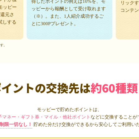
得したポイントの例えば10%を、モ
リックす
モッピー
ッピーから報酬として受け取れます
コンテン
が還元さ
（※）。また、1人紹介成功するご
試しする
とに300Pプレゼント。
ます。
ポイントの交換先は
約60種類
モッピーで貯めたポイントは、
子マネー・ギフト券・マイル・他社ポイント
などに交換することが
制限一切なし！
貯めた分だけ交換ができるから安心してご利用い