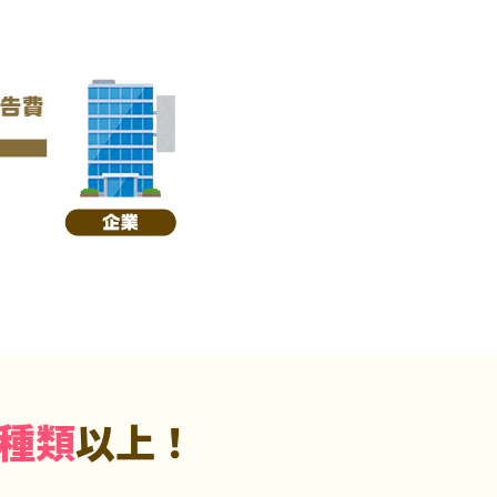
5種類
以上！