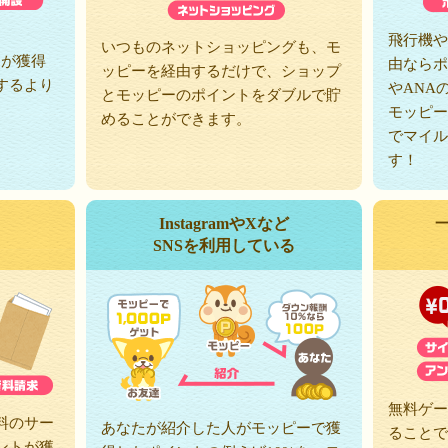
、
飛行機や
いつものネットショッピングも、モ
トが獲得
由ならポ
ッピーを経由するだけで、ショップ
するより
やANA
とモッピーのポイントをダブルで貯
モッピー
めることができます。
でマイル
す！
InstagramやXなど
SNSを利用している
無料ゲー
料のサー
あなたが紹介した人がモッピーで獲
ることで
ントが獲