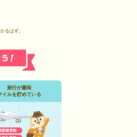
！
つかるはず。
旅行が趣味
マイルを貯めている