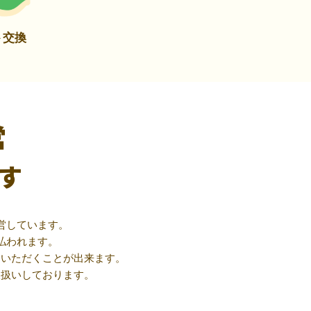
ト交換
営
す
営しています。
払われます。
用いただくことが出来ます。
取扱いしております。