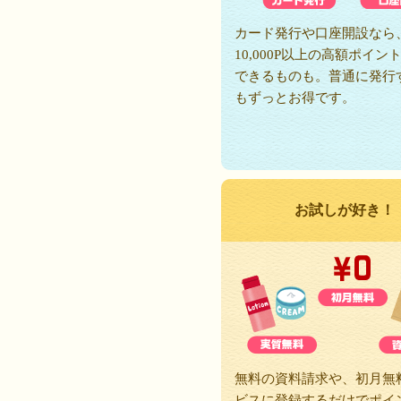
カード発行や口座開設なら
10,000P以上の高額ポイン
できるものも。普通に発行
もずっとお得です。
お試しが好き！
無料の資料請求や、初月無
ビスに登録するだけでポイ