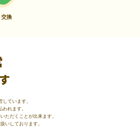
ト交換
営
す
営しています。
払われます。
用いただくことが出来ます。
取扱いしております。