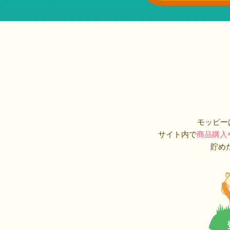
モッピー
サイト内で
商品購入
貯め