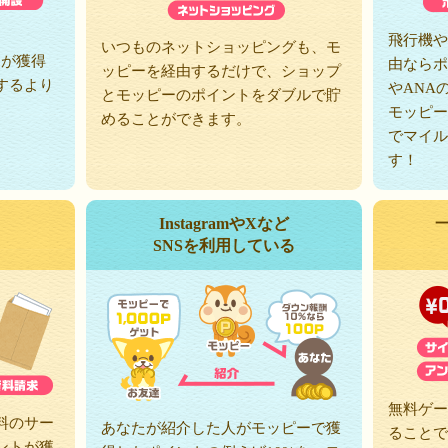
、
飛行機や
いつものネットショッピングも、モ
トが獲得
由ならポ
ッピーを経由するだけで、ショップ
するより
やANA
とモッピーのポイントをダブルで貯
モッピー
めることができます。
でマイル
す！
InstagramやXなど
SNSを利用している
無料ゲー
料のサー
あなたが紹介した人がモッピーで獲
ることで
ントが獲