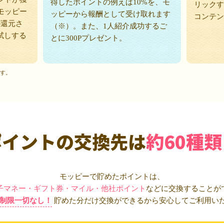
得したポイントの例えば10%を、モ
リックす
モッピー
ッピーから報酬として受け取れます
コンテン
が還元さ
（※）。また、1人紹介成功するご
試しする
とに300Pプレゼント。
ます。
ポイントの交換先は
約60種類
モッピーで貯めたポイントは、
子マネー・ギフト券・マイル・他社ポイント
などに交換することが
制限一切なし！
貯めた分だけ交換ができるから安心してご利用い