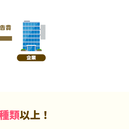
5種類
以上！