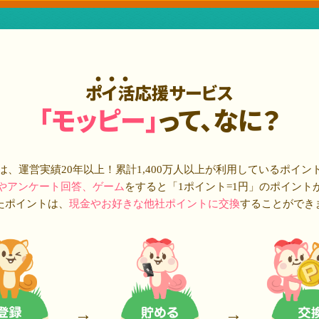
ポイ活応援サービス
「モッピー」
って、なに？
は、運営実績20年以上！累計
1,400万人
以上が利用しているポイン
やアンケート回答、ゲーム
をすると「1ポイント=1円」のポイント
たポイントは、
現金やお好きな他社ポイントに交換
することができ