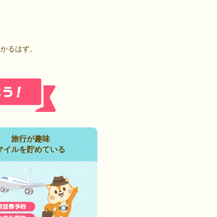
！
つかるはず。
旅行が趣味
マイルを貯めている