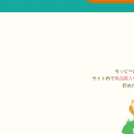
モッピー
サイト内で
商品購入
貯め