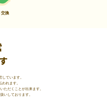
ト交換
営
す
営しています。
払われます。
用いただくことが出来ます。
取扱いしております。