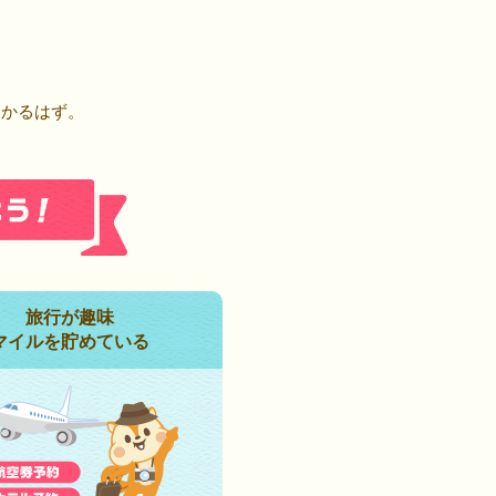
！
つかるはず。
旅行が趣味
マイルを貯めている