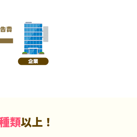
5種類
以上！