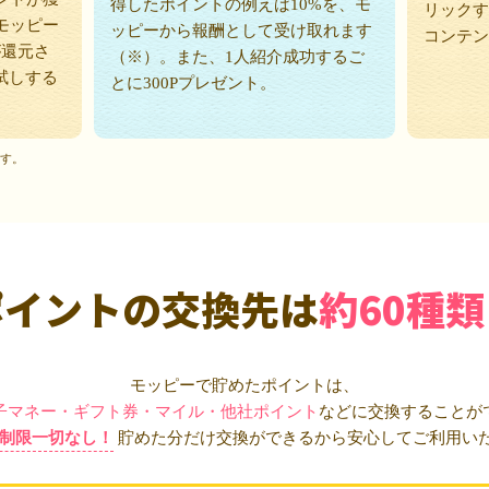
得したポイントの例えば10%を、モ
リックす
モッピー
ッピーから報酬として受け取れます
コンテン
が還元さ
（※）。また、1人紹介成功するご
試しする
とに300Pプレゼント。
ます。
ポイントの交換先は
約60種類
モッピーで貯めたポイントは、
子マネー・ギフト券・マイル・他社ポイント
などに交換することが
制限一切なし！
貯めた分だけ交換ができるから安心してご利用い