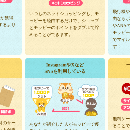
、
飛行機や
いつものネットショッピングも、モ
トが獲得
由ならポ
ッピーを経由するだけで、ショップ
するより
やANA
とモッピーのポイントをダブルで貯
モッピー
めることができます。
でマイル
す！
InstagramやXなど
SNSを利用している
無料ゲー
料のサー
あなたが紹介した人がモッピーで獲
ることで
ントが獲