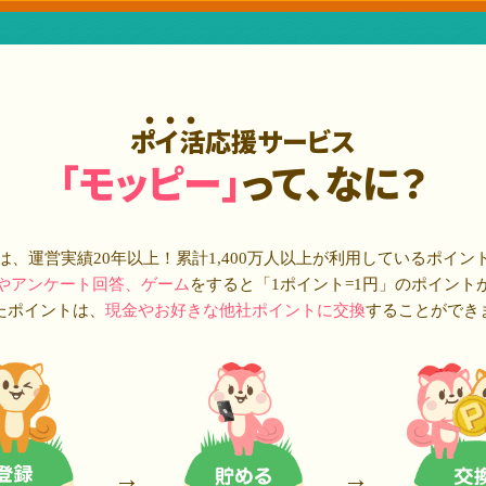
ポイ活応援サービス
「モッピー」
って、なに？
は、運営実績20年以上！累計
1,400万人
以上が利用しているポイン
やアンケート回答、ゲーム
をすると「1ポイント=1円」のポイント
たポイントは、
現金やお好きな他社ポイントに交換
することができ