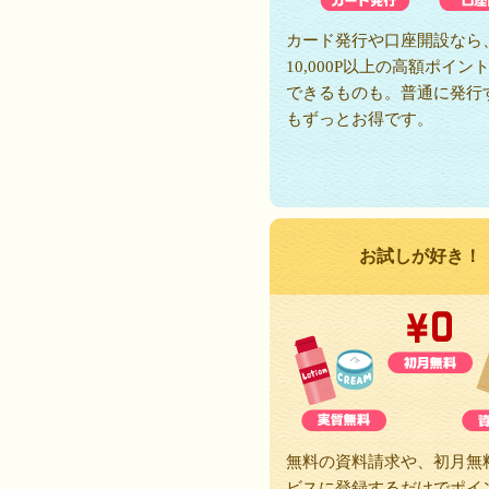
カード発行や口座開設なら
10,000P以上の高額ポイン
できるものも。普通に発行
もずっとお得です。
お試しが好き！
無料の資料請求や、初月無
ビスに登録するだけでポイ