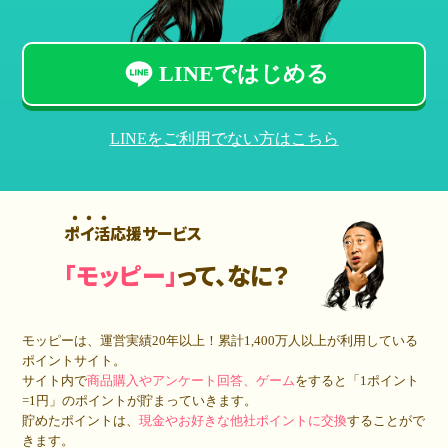
LINEではじめる
LINEをご利用でない方はこちら
ポイ活応援サービス
「モッピー」
って、なに？
モッピーは、運営実績20年以上！累計
1,400万人
以上が利用している
ポイントサイト。
サイト内で
商品購入やアンケート回答、ゲーム
をすると「1ポイント
=1円」のポイントが貯まっていきます。
貯めたポイントは、
現金やお好きな他社ポイントに交換
することがで
きます。