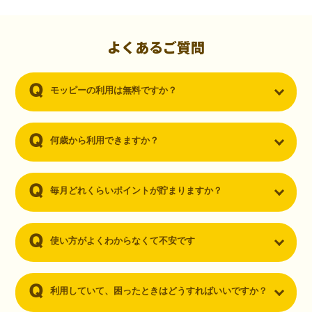
初心者でも10,000ポイント！無料なのにポイントが
貯まる
（30代・男性）
よくあるご質問
クレジットカードを作りたいと思い、色々検索をしていた時にモッピ
ーを知りました。クレジットカードを発行するだけでポイントが貯ま
モッピーの利用は無料ですか？
るならと無料登録して、クレジットカードの発行やアプリダウンロー
ドなど無料のコンテンツのみを利用したところ…なんと、たった一ヶ
月で10,000ポイントを貯めることができました！最初は半信半疑で始
めたモッピーですが、今では空いた時間でポイ活しちゃってます！
何歳から利用できますか？
毎月どれくらいポイントが貯まりますか？
使い方がよくわからなくて不安です
利用していて、困ったときはどうすればいいですか？