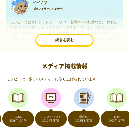
ピピノブ
（陸マイラー/ブロガー）
モッピーではクレジットカードやFX、新電力への切替など、1件あた
りのポイント数が大きな案件を狙って参加しています。貯めたポイン
トはANAやJALといった航空会社のマイルや、マリオットのポイント
交換しています。このようにすることで、ほぼ無料で年数回の国内旅
続きを読む
行や海外旅行を実現しています。モッピーは陸マイラーや旅行好きに
は欠かせないポイントサイトですね。
メディア掲載情報
いつものネットショッピングが、モッピーでお得
に
モッピーは、多くのメディアに取り上げられています！
（20代・女性）
友達に勧められてモッピーをはじめました。空いた時間にスマホで買
い物をすることが多いのですが、モッピーを経由するだけでショップ
のポイントとモッピーのポイントが二重で貯まることを知り、ビック
リ…！いつものネットショッピングをモッピーを経由するだけでポイ
ントが貯まるなんて…もっと早く教えてほしかった～！貯まったポイ
ントはギフト券に交換して、プチ贅沢を楽しんでます♪
ESSE
ノンストップ！
日経MJ
Mart
2021年10月号
2020年5月7日
2022年1月7日
2022年1月号