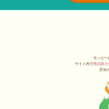
モッピー
サイト内で
商品購入
貯め