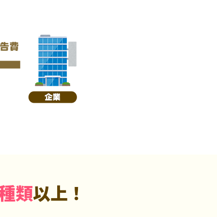
5種類
以上！