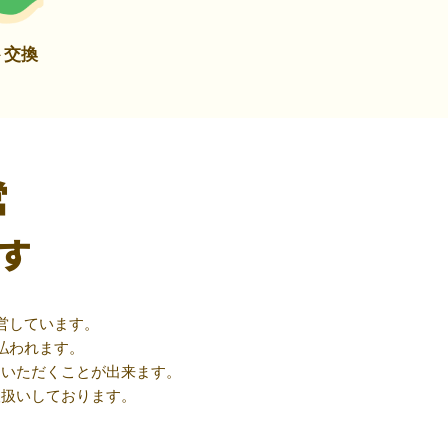
ト交換
営
す
営しています。
払われます。
用いただくことが出来ます。
取扱いしております。