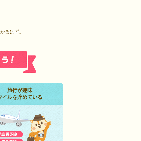
！
つかるはず。
旅行が趣味
マイルを貯めている