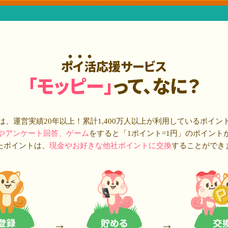
ポイ活応援サービス
「モッピー」
って、なに？
は、運営実績20年以上！累計
1,400万人
以上が利用しているポイン
やアンケート回答、ゲーム
をすると「1ポイント=1円」のポイント
たポイントは、
現金やお好きな他社ポイントに交換
することができ