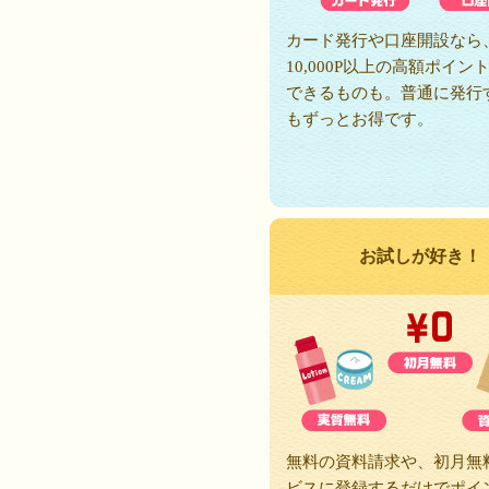
カード発行や口座開設なら
10,000P以上の高額ポイン
できるものも。普通に発行
もずっとお得です。
お試しが好き！
無料の資料請求や、初月無
ビスに登録するだけでポイ