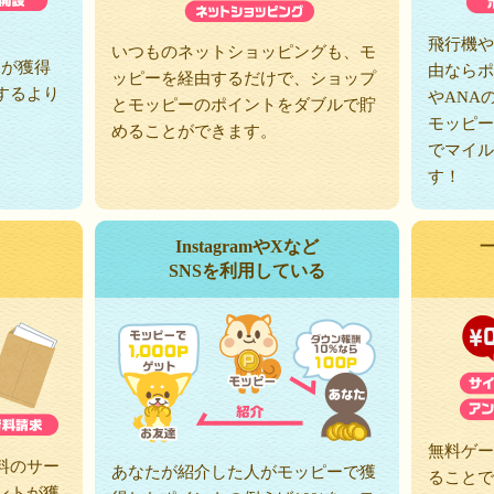
、
飛行機や
いつものネットショッピングも、モ
トが獲得
由ならポ
ッピーを経由するだけで、ショップ
するより
やANA
とモッピーのポイントをダブルで貯
モッピー
めることができます。
でマイル
す！
InstagramやXなど
SNSを利用している
無料ゲー
料のサー
あなたが紹介した人がモッピーで獲
ることで
ントが獲