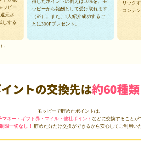
得したポイントの例えば10%を、モ
リックす
モッピー
ッピーから報酬として受け取れます
コンテン
が還元さ
（※）。また、1人紹介成功するご
試しする
とに300Pプレゼント。
ます。
ポイントの交換先は
約60種類
モッピーで貯めたポイントは、
子マネー・ギフト券・マイル・他社ポイント
などに交換することが
制限一切なし！
貯めた分だけ交換ができるから安心してご利用い