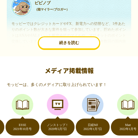
ピピノブ
（陸マイラー/ブロガー）
モッピーではクレジットカードやFX、新電力への切替など、1件あた
りのポイント数が大きな案件を狙って参加しています。貯めたポイン
トはANAやJALといった航空会社のマイルや、マリオットのポイント
交換しています。このようにすることで、ほぼ無料で年数回の国内旅
続きを読む
行や海外旅行を実現しています。モッピーは陸マイラーや旅行好きに
は欠かせないポイントサイトですね。
メディア掲載情報
いつものネットショッピングが、モッピーでお得
に
モッピーは、多くのメディアに取り上げられています！
（20代・女性）
友達に勧められてモッピーをはじめました。空いた時間にスマホで買
い物をすることが多いのですが、モッピーを経由するだけでショップ
のポイントとモッピーのポイントが二重で貯まることを知り、ビック
リ…！いつものネットショッピングをモッピーを経由するだけでポイ
ントが貯まるなんて…もっと早く教えてほしかった～！貯まったポイ
ントはギフト券に交換して、プチ贅沢を楽しんでます♪
ESSE
ノンストップ！
日経MJ
Mart
2021年10月号
2020年5月7日
2022年1月7日
2022年1月号