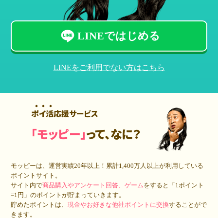
LINEではじめる
LINEをご利用でない方はこちら
ポイ活応援サービス
「モッピー」
って、なに？
モッピーは、運営実績20年以上！累計
1,400万人
以上が利用している
ポイントサイト。
サイト内で
商品購入やアンケート回答、ゲーム
をすると「1ポイント
=1円」のポイントが貯まっていきます。
貯めたポイントは、
現金やお好きな他社ポイントに交換
することがで
きます。