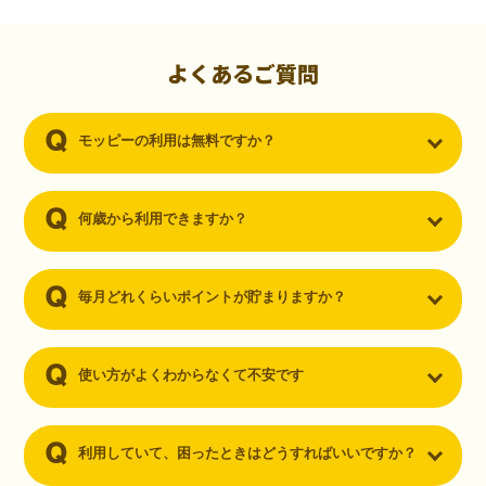
初心者でも10,000ポイント！無料なのにポイントが
貯まる
（30代・男性）
よくあるご質問
クレジットカードを作りたいと思い、色々検索をしていた時にモッピ
ーを知りました。クレジットカードを発行するだけでポイントが貯ま
モッピーの利用は無料ですか？
るならと無料登録して、クレジットカードの発行やアプリダウンロー
ドなど無料のコンテンツのみを利用したところ…なんと、たった一ヶ
月で10,000ポイントを貯めることができました！最初は半信半疑で始
めたモッピーですが、今では空いた時間でポイ活しちゃってます！
何歳から利用できますか？
毎月どれくらいポイントが貯まりますか？
使い方がよくわからなくて不安です
利用していて、困ったときはどうすればいいですか？