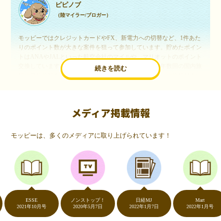
ピピノブ
（陸マイラー/ブロガー）
モッピーではクレジットカードやFX、新電力への切替など、1件あた
りのポイント数が大きな案件を狙って参加しています。貯めたポイン
トはANAやJALといった航空会社のマイルや、マリオットのポイント
交換しています。このようにすることで、ほぼ無料で年数回の国内旅
続きを読む
行や海外旅行を実現しています。モッピーは陸マイラーや旅行好きに
は欠かせないポイントサイトですね。
メディア掲載情報
いつものネットショッピングが、モッピーでお得
に
モッピーは、多くのメディアに取り上げられています！
（20代・女性）
友達に勧められてモッピーをはじめました。空いた時間にスマホで買
い物をすることが多いのですが、モッピーを経由するだけでショップ
のポイントとモッピーのポイントが二重で貯まることを知り、ビック
リ…！いつものネットショッピングをモッピーを経由するだけでポイ
ントが貯まるなんて…もっと早く教えてほしかった～！貯まったポイ
ントはギフト券に交換して、プチ贅沢を楽しんでます♪
ESSE
ノンストップ！
日経MJ
Mart
2021年10月号
2020年5月7日
2022年1月7日
2022年1月号