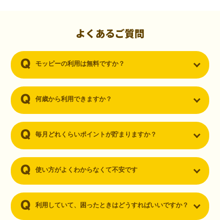
初心者でも10,000ポイント！無料なのにポイントが
貯まる
（30代・男性）
よくあるご質問
クレジットカードを作りたいと思い、色々検索をしていた時にモッピ
ーを知りました。クレジットカードを発行するだけでポイントが貯ま
モッピーの利用は無料ですか？
るならと無料登録して、クレジットカードの発行やアプリダウンロー
ドなど無料のコンテンツのみを利用したところ…なんと、たった一ヶ
月で10,000ポイントを貯めることができました！最初は半信半疑で始
めたモッピーですが、今では空いた時間でポイ活しちゃってます！
何歳から利用できますか？
毎月どれくらいポイントが貯まりますか？
使い方がよくわからなくて不安です
利用していて、困ったときはどうすればいいですか？