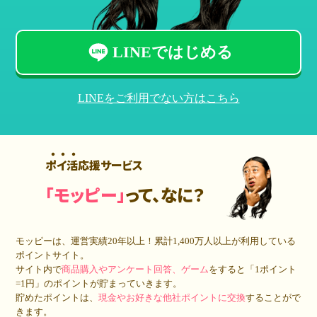
LINEではじめる
LINEをご利用でない方はこちら
ポイ活応援サービス
「モッピー」
って、なに？
モッピーは、運営実績20年以上！累計
1,400万人
以上が利用している
ポイントサイト。
サイト内で
商品購入やアンケート回答、ゲーム
をすると「1ポイント
=1円」のポイントが貯まっていきます。
貯めたポイントは、
現金やお好きな他社ポイントに交換
することがで
きます。