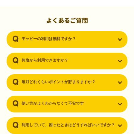
初心者でも10,000ポイント！無料なのにポイントが
貯まる
（30代・男性）
よくあるご質問
クレジットカードを作りたいと思い、色々検索をしていた時にモッピ
ーを知りました。クレジットカードを発行するだけでポイントが貯ま
モッピーの利用は無料ですか？
るならと無料登録して、クレジットカードの発行やアプリダウンロー
ドなど無料のコンテンツのみを利用したところ…なんと、たった一ヶ
月で10,000ポイントを貯めることができました！最初は半信半疑で始
めたモッピーですが、今では空いた時間でポイ活しちゃってます！
何歳から利用できますか？
毎月どれくらいポイントが貯まりますか？
使い方がよくわからなくて不安です
利用していて、困ったときはどうすればいいですか？