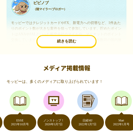
ピピノブ
（陸マイラー/ブロガー）
モッピーではクレジットカードやFX、新電力への切替など、1件あた
りのポイント数が大きな案件を狙って参加しています。貯めたポイン
トはANAやJALといった航空会社のマイルや、マリオットのポイント
交換しています。このようにすることで、ほぼ無料で年数回の国内旅
続きを読む
行や海外旅行を実現しています。モッピーは陸マイラーや旅行好きに
は欠かせないポイントサイトですね。
メディア掲載情報
いつものネットショッピングが、モッピーでお得
に
モッピーは、多くのメディアに取り上げられています！
（20代・女性）
友達に勧められてモッピーをはじめました。空いた時間にスマホで買
い物をすることが多いのですが、モッピーを経由するだけでショップ
のポイントとモッピーのポイントが二重で貯まることを知り、ビック
リ…！いつものネットショッピングをモッピーを経由するだけでポイ
ントが貯まるなんて…もっと早く教えてほしかった～！貯まったポイ
ントはギフト券に交換して、プチ贅沢を楽しんでます♪
ESSE
ノンストップ！
日経MJ
Mart
2021年10月号
2020年5月7日
2022年1月7日
2022年1月号