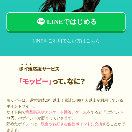
LINEではじめる
LINEをご利用でない方はこちら
ポイ活応援サービス
「モッピー」
って、なに？
モッピーは、運営実績20年以上！累計
1,400万人
以上が利用している
ポイントサイト。
サイト内で
商品購入やアンケート回答、ゲーム
をすると「1ポイント
=1円」のポイントが貯まっていきます。
貯めたポイントは、
現金やお好きな他社ポイントに交換
することがで
きます。