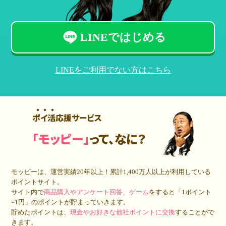
LINEではじめる
LINEをご利用でない方はこちら
ポイ活応援サービス
「モッピー」
って、なに？
モッピーは、運営実績20年以上！累計
1,400万人
以上が利用している
ポイントサイト。
サイト内で
商品購入やアンケート回答、ゲーム
をすると「1ポイント
=1円」のポイントが貯まっていきます。
貯めたポイントは、
現金やお好きな他社ポイントに交換
することがで
きます。