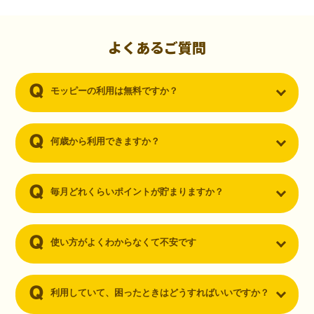
初心者でも10,000ポイント！無料なのにポイントが
貯まる
（30代・男性）
よくあるご質問
クレジットカードを作りたいと思い、色々検索をしていた時にモッピ
ーを知りました。クレジットカードを発行するだけでポイントが貯ま
モッピーの利用は無料ですか？
るならと無料登録して、クレジットカードの発行やアプリダウンロー
ドなど無料のコンテンツのみを利用したところ…なんと、たった一ヶ
月で10,000ポイントを貯めることができました！最初は半信半疑で始
めたモッピーですが、今では空いた時間でポイ活しちゃってます！
何歳から利用できますか？
毎月どれくらいポイントが貯まりますか？
使い方がよくわからなくて不安です
利用していて、困ったときはどうすればいいですか？