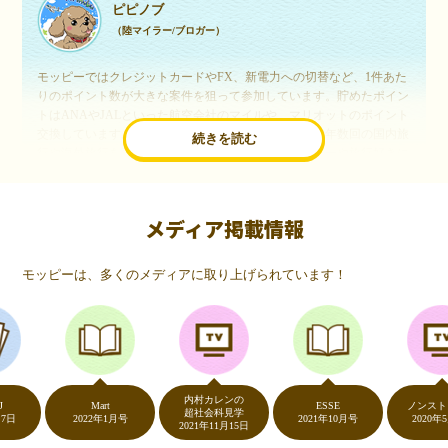
ピピノブ
（陸マイラー/ブロガー）
モッピーではクレジットカードやFX、新電力への切替など、1件あた
りのポイント数が大きな案件を狙って参加しています。貯めたポイン
トはANAやJALといった航空会社のマイルや、マリオットのポイント
交換しています。このようにすることで、ほぼ無料で年数回の国内旅
続きを読む
行や海外旅行を実現しています。モッピーは陸マイラーや旅行好きに
は欠かせないポイントサイトですね。
メディア掲載情報
いつものネットショッピングが、モッピーでお得
に
モッピーは、多くのメディアに取り上げられています！
（20代・女性）
友達に勧められてモッピーをはじめました。空いた時間にスマホで買
い物をすることが多いのですが、モッピーを経由するだけでショップ
のポイントとモッピーのポイントが二重で貯まることを知り、ビック
リ…！いつものネットショッピングをモッピーを経由するだけでポイ
ントが貯まるなんて…もっと早く教えてほしかった～！貯まったポイ
内村カレンの
ントはギフト券に交換して、プチ贅沢を楽しんでます♪
Mart
ESSE
ノンストップ！
超社会科見学
2022年1月号
2021年10月号
2020年5月7日
2021年11月15日