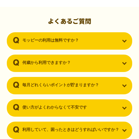
初心者でも10,000ポイント！無料なのにポイントが
貯まる
（30代・男性）
よくあるご質問
クレジットカードを作りたいと思い、色々検索をしていた時にモッピ
ーを知りました。クレジットカードを発行するだけでポイントが貯ま
モッピーの利用は無料ですか？
るならと無料登録して、クレジットカードの発行やアプリダウンロー
ドなど無料のコンテンツのみを利用したところ…なんと、たった一ヶ
月で10,000ポイントを貯めることができました！最初は半信半疑で始
めたモッピーですが、今では空いた時間でポイ活しちゃってます！
何歳から利用できますか？
毎月どれくらいポイントが貯まりますか？
使い方がよくわからなくて不安です
利用していて、困ったときはどうすればいいですか？