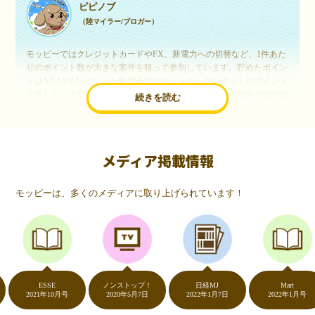
ピピノブ
（陸マイラー/ブロガー）
モッピーではクレジットカードやFX、新電力への切替など、1件あた
りのポイント数が大きな案件を狙って参加しています。貯めたポイン
トはANAやJALといった航空会社のマイルや、マリオットのポイント
交換しています。このようにすることで、ほぼ無料で年数回の国内旅
続きを読む
行や海外旅行を実現しています。モッピーは陸マイラーや旅行好きに
は欠かせないポイントサイトですね。
メディア掲載情報
いつものネットショッピングが、モッピーでお得
に
モッピーは、多くのメディアに取り上げられています！
（20代・女性）
友達に勧められてモッピーをはじめました。空いた時間にスマホで買
い物をすることが多いのですが、モッピーを経由するだけでショップ
のポイントとモッピーのポイントが二重で貯まることを知り、ビック
リ…！いつものネットショッピングをモッピーを経由するだけでポイ
ントが貯まるなんて…もっと早く教えてほしかった～！貯まったポイ
ントはギフト券に交換して、プチ贅沢を楽しんでます♪
ESSE
ノンストップ！
日経MJ
Mart
2021年10月号
2020年5月7日
2022年1月7日
2022年1月号