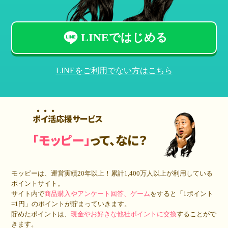
LINEではじめる
LINEをご利用でない方はこちら
ポイ活応援サービス
「モッピー」
って、なに？
モッピーは、運営実績20年以上！累計
1,400万人
以上が利用している
ポイントサイト。
サイト内で
商品購入やアンケート回答、ゲーム
をすると「1ポイント
=1円」のポイントが貯まっていきます。
貯めたポイントは、
現金やお好きな他社ポイントに交換
することがで
きます。