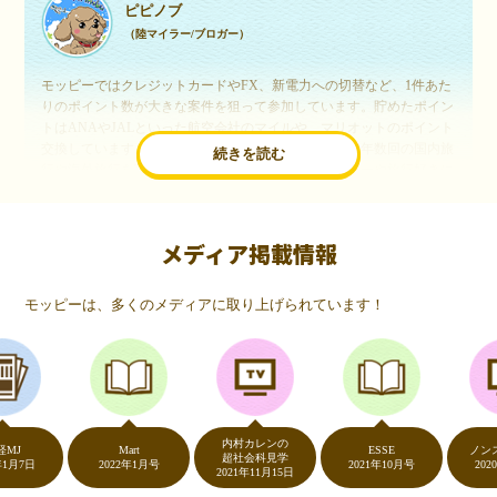
ピピノブ
（陸マイラー/ブロガー）
モッピーではクレジットカードやFX、新電力への切替など、1件あた
りのポイント数が大きな案件を狙って参加しています。貯めたポイン
トはANAやJALといった航空会社のマイルや、マリオットのポイント
交換しています。このようにすることで、ほぼ無料で年数回の国内旅
続きを読む
行や海外旅行を実現しています。モッピーは陸マイラーや旅行好きに
は欠かせないポイントサイトですね。
メディア掲載情報
いつものネットショッピングが、モッピーでお得
に
モッピーは、多くのメディアに取り上げられています！
（20代・女性）
友達に勧められてモッピーをはじめました。空いた時間にスマホで買
い物をすることが多いのですが、モッピーを経由するだけでショップ
のポイントとモッピーのポイントが二重で貯まることを知り、ビック
リ…！いつものネットショッピングをモッピーを経由するだけでポイ
ントが貯まるなんて…もっと早く教えてほしかった～！貯まったポイ
内村カレンの
ントはギフト券に交換して、プチ贅沢を楽しんでます♪
Mart
ESSE
ノンストッ
超社会科見学
2022年1月号
2021年10月号
2020年5月
2021年11月15日