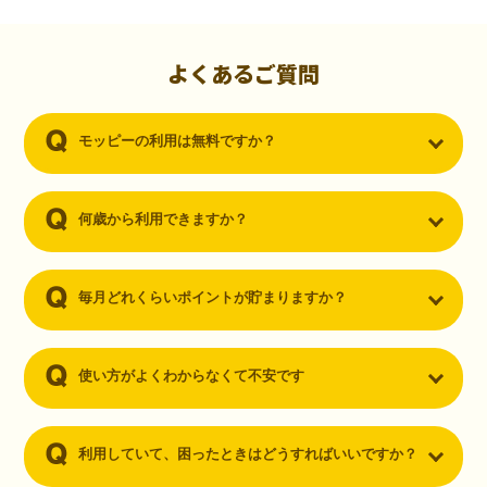
初心者でも10,000ポイント！無料なのにポイントが
貯まる
（30代・男性）
よくあるご質問
クレジットカードを作りたいと思い、色々検索をしていた時にモッピ
ーを知りました。クレジットカードを発行するだけでポイントが貯ま
モッピーの利用は無料ですか？
るならと無料登録して、クレジットカードの発行やアプリダウンロー
ドなど無料のコンテンツのみを利用したところ…なんと、たった一ヶ
月で10,000ポイントを貯めることができました！最初は半信半疑で始
めたモッピーですが、今では空いた時間でポイ活しちゃってます！
何歳から利用できますか？
毎月どれくらいポイントが貯まりますか？
使い方がよくわからなくて不安です
利用していて、困ったときはどうすればいいですか？