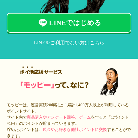
LINEではじめる
LINEをご利用でない方はこちら
ポイ活応援サービス
「モッピー」
って、なに？
モッピーは、運営実績20年以上！累計
1,400万人
以上が利用している
ポイントサイト。
サイト内で
商品購入やアンケート回答、ゲーム
をすると「1ポイント
=1円」のポイントが貯まっていきます。
貯めたポイントは、
現金やお好きな他社ポイントに交換
することがで
きます。