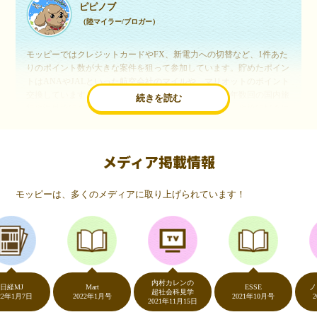
ピピノブ
（陸マイラー/ブロガー）
モッピーではクレジットカードやFX、新電力への切替など、1件あた
りのポイント数が大きな案件を狙って参加しています。貯めたポイン
トはANAやJALといった航空会社のマイルや、マリオットのポイント
交換しています。このようにすることで、ほぼ無料で年数回の国内旅
続きを読む
行や海外旅行を実現しています。モッピーは陸マイラーや旅行好きに
は欠かせないポイントサイトですね。
メディア掲載情報
いつものネットショッピングが、モッピーでお得
に
モッピーは、多くのメディアに取り上げられています！
（20代・女性）
友達に勧められてモッピーをはじめました。空いた時間にスマホで買
い物をすることが多いのですが、モッピーを経由するだけでショップ
のポイントとモッピーのポイントが二重で貯まることを知り、ビック
リ…！いつものネットショッピングをモッピーを経由するだけでポイ
ントが貯まるなんて…もっと早く教えてほしかった～！貯まったポイ
内村カレンの
ントはギフト券に交換して、プチ贅沢を楽しんでます♪
Mart
ESSE
ノンスト
超社会科見学
7日
2022年1月号
2021年10月号
2020年5
2021年11月15日