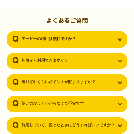
初心者でも10,000ポイント！無料なのにポイントが
貯まる
（30代・男性）
よくあるご質問
クレジットカードを作りたいと思い、色々検索をしていた時にモッピ
ーを知りました。クレジットカードを発行するだけでポイントが貯ま
モッピーの利用は無料ですか？
るならと無料登録して、クレジットカードの発行やアプリダウンロー
ドなど無料のコンテンツのみを利用したところ…なんと、たった一ヶ
月で10,000ポイントを貯めることができました！最初は半信半疑で始
めたモッピーですが、今では空いた時間でポイ活しちゃってます！
何歳から利用できますか？
毎月どれくらいポイントが貯まりますか？
使い方がよくわからなくて不安です
利用していて、困ったときはどうすればいいですか？