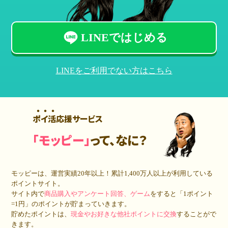
LINEではじめる
LINEをご利用でない方はこちら
ポイ活応援サービス
「モッピー」
って、なに？
モッピーは、運営実績20年以上！累計
1,400万人
以上が利用している
ポイントサイト。
サイト内で
商品購入やアンケート回答、ゲーム
をすると「1ポイント
=1円」のポイントが貯まっていきます。
貯めたポイントは、
現金やお好きな他社ポイントに交換
することがで
きます。