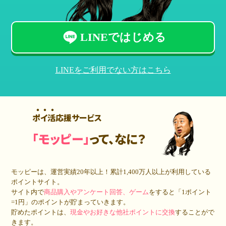
LINEではじめる
LINEをご利用でない方はこちら
ポイ活応援サービス
「モッピー」
って、なに？
モッピーは、運営実績20年以上！累計
1,400万人
以上が利用している
ポイントサイト。
サイト内で
商品購入やアンケート回答、ゲーム
をすると「1ポイント
=1円」のポイントが貯まっていきます。
貯めたポイントは、
現金やお好きな他社ポイントに交換
することがで
きます。