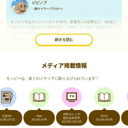
ピピノブ
（陸マイラー/ブロガー）
モッピーではクレジットカードやFX、新電力への切替など、1件あた
りのポイント数が大きな案件を狙って参加しています。貯めたポイン
トはANAやJALといった航空会社のマイルや、マリオットのポイント
交換しています。このようにすることで、ほぼ無料で年数回の国内旅
続きを読む
行や海外旅行を実現しています。モッピーは陸マイラーや旅行好きに
は欠かせないポイントサイトですね。
メディア掲載情報
いつものネットショッピングが、モッピーでお得
に
モッピーは、多くのメディアに取り上げられています！
（20代・女性）
友達に勧められてモッピーをはじめました。空いた時間にスマホで買
い物をすることが多いのですが、モッピーを経由するだけでショップ
のポイントとモッピーのポイントが二重で貯まることを知り、ビック
リ…！いつものネットショッピングをモッピーを経由するだけでポイ
ントが貯まるなんて…もっと早く教えてほしかった～！貯まったポイ
内村カレンの
ントはギフト券に交換して、プチ贅沢を楽しんでます♪
MJ
Mart
ESSE
ノン
超社会科見学
年1月7日
2022年1月号
2021年10月号
202
2021年11月15日