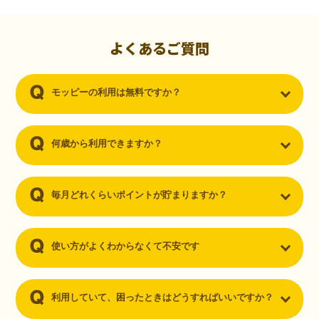
初心者でも10,000ポイント！無料なのにポイントが
貯まる
（30代・男性）
よくあるご質問
クレジットカードを作りたいと思い、色々検索をしていた時にモッピ
ーを知りました。クレジットカードを発行するだけでポイントが貯ま
モッピーの利用は無料ですか？
るならと無料登録して、クレジットカードの発行やアプリダウンロー
ドなど無料のコンテンツのみを利用したところ…なんと、たった一ヶ
月で10,000ポイントを貯めることができました！最初は半信半疑で始
めたモッピーですが、今では空いた時間でポイ活しちゃってます！
何歳から利用できますか？
毎月どれくらいポイントが貯まりますか？
使い方がよくわからなくて不安です
利用していて、困ったときはどうすればいいですか？