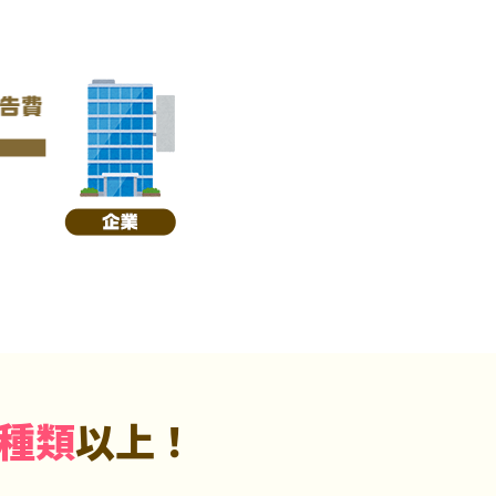
5種類
以上！