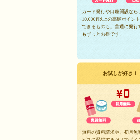
カード発行や口座開設なら
10,000P以上の高額ポイン
できるものも。普通に発行
もずっとお得です。
お試しが好き！
無料の資料請求や、初月無
ビスに登録するだけでポイ