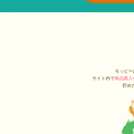
モッピー
サイト内で
商品購入
貯め