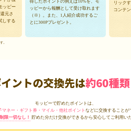
得したポイントの例えば10%を、モ
リックす
モッピー
ッピーから報酬として受け取れます
コンテン
が還元さ
（※）。また、1人紹介成功するご
試しする
とに300Pプレゼント。
ます。
ポイントの交換先は
約60種類
モッピーで貯めたポイントは、
子マネー・ギフト券・マイル・他社ポイント
などに交換することが
制限一切なし！
貯めた分だけ交換ができるから安心してご利用い