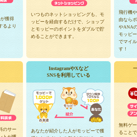
、
飛行機や
いつものネットショッピングも、モ
トが獲得
由ならポ
ッピーを経由するだけで、ショップ
するより
やANA
とモッピーのポイントをダブルで貯
モッピー
めることができます。
でマイル
す！
InstagramやXなど
SNSを利用している
無料ゲー
料のサー
あなたが紹介した人がモッピーで獲
ることで
ントが獲