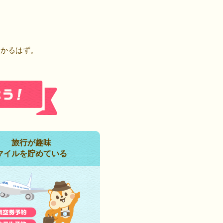
！
つかるはず。
旅行が趣味
マイルを貯めている