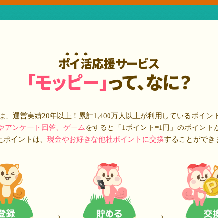
ポイ活応援サービス
「モッピー」
って、なに？
は、運営実績20年以上！累計
1,400万人
以上が利用しているポイン
やアンケート回答、ゲーム
をすると「1ポイント=1円」のポイント
たポイントは、
現金やお好きな他社ポイントに交換
することができ