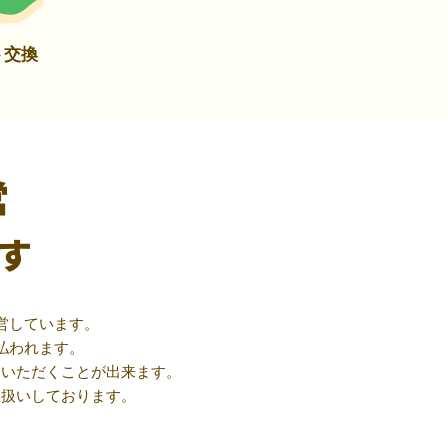
ト交換
営
す
営しています。
払われます。
用いただくことが出来ます。
取扱いしております。