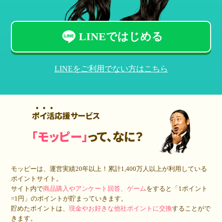
LINEではじめる
LINEをご利用でない方はこちら
ポイ活応援サービス
「モッピー」
って、なに？
モッピーは、運営実績20年以上！累計
1,400万人
以上が利用している
ポイントサイト。
サイト内で
商品購入やアンケート回答、ゲーム
をすると「1ポイント
=1円」のポイントが貯まっていきます。
貯めたポイントは、
現金やお好きな他社ポイントに交換
することがで
きます。