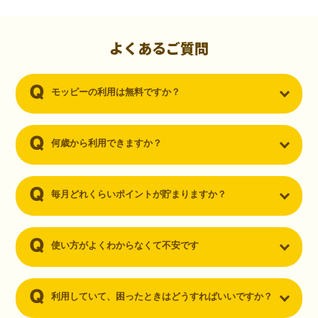
初心者でも10,000ポイント！無料なのにポイントが
貯まる
（30代・男性）
よくあるご質問
クレジットカードを作りたいと思い、色々検索をしていた時にモッピ
ーを知りました。クレジットカードを発行するだけでポイントが貯ま
モッピーの利用は無料ですか？
るならと無料登録して、クレジットカードの発行やアプリダウンロー
ドなど無料のコンテンツのみを利用したところ…なんと、たった一ヶ
月で10,000ポイントを貯めることができました！最初は半信半疑で始
めたモッピーですが、今では空いた時間でポイ活しちゃってます！
何歳から利用できますか？
毎月どれくらいポイントが貯まりますか？
使い方がよくわからなくて不安です
利用していて、困ったときはどうすればいいですか？