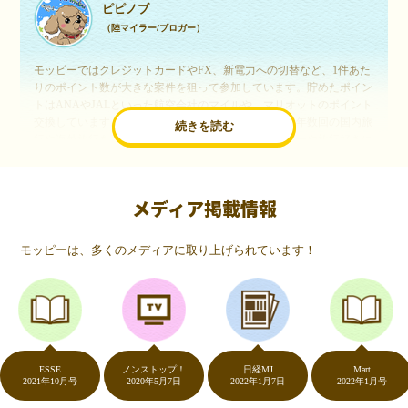
ピピノブ
（陸マイラー/ブロガー）
モッピーではクレジットカードやFX、新電力への切替など、1件あた
りのポイント数が大きな案件を狙って参加しています。貯めたポイン
トはANAやJALといった航空会社のマイルや、マリオットのポイント
交換しています。このようにすることで、ほぼ無料で年数回の国内旅
続きを読む
行や海外旅行を実現しています。モッピーは陸マイラーや旅行好きに
は欠かせないポイントサイトですね。
メディア掲載情報
いつものネットショッピングが、モッピーでお得
に
モッピーは、多くのメディアに取り上げられています！
（20代・女性）
友達に勧められてモッピーをはじめました。空いた時間にスマホで買
い物をすることが多いのですが、モッピーを経由するだけでショップ
のポイントとモッピーのポイントが二重で貯まることを知り、ビック
リ…！いつものネットショッピングをモッピーを経由するだけでポイ
ントが貯まるなんて…もっと早く教えてほしかった～！貯まったポイ
ントはギフト券に交換して、プチ贅沢を楽しんでます♪
ESSE
ノンストップ！
日経MJ
Mart
2021年10月号
2020年5月7日
2022年1月7日
2022年1月号