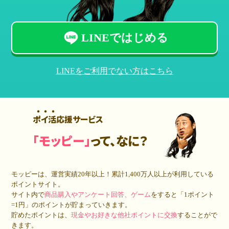
LINEではじめる
LINEをご利用でない方はこちら
ポイ活応援サービス
「モッピー」
って、なに？
モッピーは、運営実績20年以上！累計
1,400万人
以上が利用している
ポイントサイト。
サイト内で
商品購入やアンケート回答、ゲーム
をすると「1ポイント
=1円」のポイントが貯まっていきます。
貯めたポイントは、
現金やお好きな他社ポイントに交換
することがで
きます。