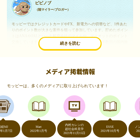
ピピノブ
（陸マイラー/ブロガー）
モッピーではクレジットカードやFX、新電力への切替など、1件あた
りのポイント数が大きな案件を狙って参加しています。貯めたポイン
トはANAやJALといった航空会社のマイルや、マリオットのポイント
交換しています。このようにすることで、ほぼ無料で年数回の国内旅
続きを読む
行や海外旅行を実現しています。モッピーは陸マイラーや旅行好きに
は欠かせないポイントサイトですね。
メディア掲載情報
いつものネットショッピングが、モッピーでお得
に
モッピーは、多くのメディアに取り上げられています！
（20代・女性）
友達に勧められてモッピーをはじめました。空いた時間にスマホで買
い物をすることが多いのですが、モッピーを経由するだけでショップ
のポイントとモッピーのポイントが二重で貯まることを知り、ビック
リ…！いつものネットショッピングをモッピーを経由するだけでポイ
ントが貯まるなんて…もっと早く教えてほしかった～！貯まったポイ
内村カレンの
ントはギフト券に交換して、プチ贅沢を楽しんでます♪
J
Mart
ESSE
ノンスト
超社会科見学
月7日
2022年1月号
2021年10月号
2020年
2021年11月15日