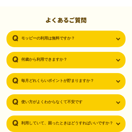
初心者でも10,000ポイント！無料なのにポイントが
貯まる
（30代・男性）
よくあるご質問
クレジットカードを作りたいと思い、色々検索をしていた時にモッピ
ーを知りました。クレジットカードを発行するだけでポイントが貯ま
モッピーの利用は無料ですか？
るならと無料登録して、クレジットカードの発行やアプリダウンロー
ドなど無料のコンテンツのみを利用したところ…なんと、たった一ヶ
月で10,000ポイントを貯めることができました！最初は半信半疑で始
めたモッピーですが、今では空いた時間でポイ活しちゃってます！
何歳から利用できますか？
毎月どれくらいポイントが貯まりますか？
使い方がよくわからなくて不安です
利用していて、困ったときはどうすればいいですか？