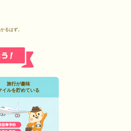
！
つかるはず。
旅行が趣味
マイルを貯めている