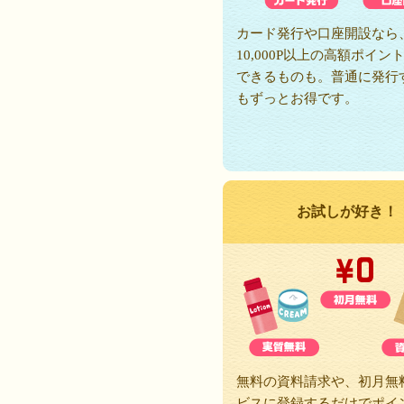
カード発行や口座開設なら
10,000P以上の高額ポイン
できるものも。普通に発行
もずっとお得です。
お試しが好き！
無料の資料請求や、初月無
ビスに登録するだけでポイ