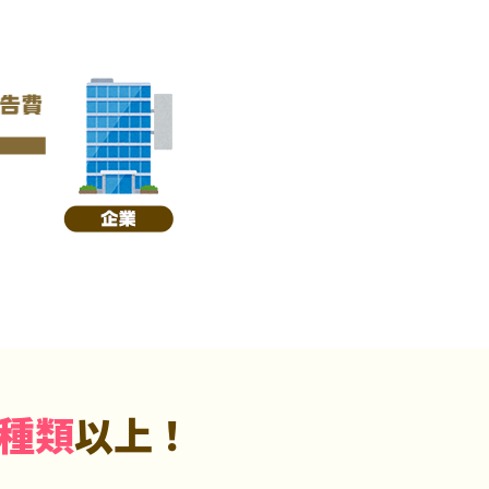
5種類
以上！