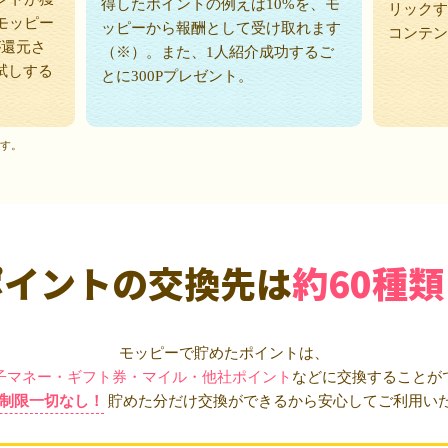
得したポイントの例えば10%を、モ
リックす
モッピー
ッピーから報酬として受け取れます
コンテン
が還元さ
（※）。また、1人紹介成功するご
試しする
とに300Pプレゼント。
ます。
ポイントの交換先は
約60種類
モッピーで貯めたポイントは、
子マネー・ギフト券・マイル・他社ポイント
などに交換することが
制限一切なし！
貯めた分だけ交換ができるから安心してご利用い