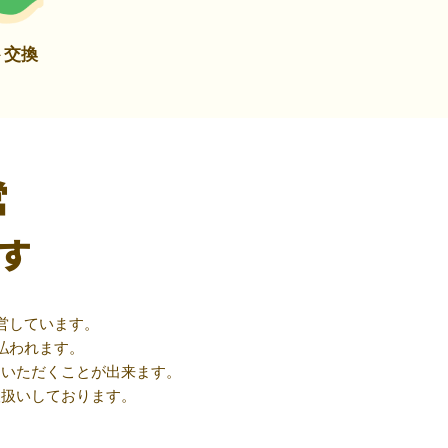
ト交換
営
す
営しています。
払われます。
用いただくことが出来ます。
取扱いしております。