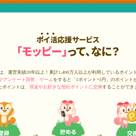
ポイ活応援サービス
「モッピー」
って、なに？
は、運営実績20年以上！累計
1,400万人
以上が利用しているポイン
やアンケート回答、ゲーム
をすると「1ポイント=1円」のポイント
たポイントは、
現金やお好きな他社ポイントに交換
することができ