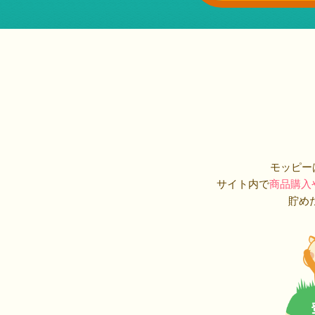
モッピー
サイト内で
商品購入
貯め