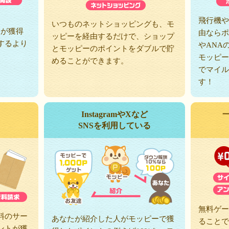
、
飛行機や
いつものネットショッピングも、モ
トが獲得
由ならポ
ッピーを経由するだけで、ショップ
するより
やANA
とモッピーのポイントをダブルで貯
モッピー
めることができます。
でマイル
す！
InstagramやXなど
SNSを利用している
無料ゲー
料のサー
あなたが紹介した人がモッピーで獲
ることで
ントが獲