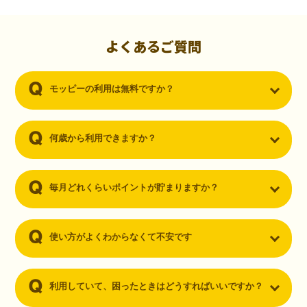
初心者でも10,000ポイント！無料なのにポイントが
貯まる
（30代・男性）
よくあるご質問
クレジットカードを作りたいと思い、色々検索をしていた時にモッピ
ーを知りました。クレジットカードを発行するだけでポイントが貯ま
モッピーの利用は無料ですか？
るならと無料登録して、クレジットカードの発行やアプリダウンロー
ドなど無料のコンテンツのみを利用したところ…なんと、たった一ヶ
月で10,000ポイントを貯めることができました！最初は半信半疑で始
めたモッピーですが、今では空いた時間でポイ活しちゃってます！
何歳から利用できますか？
毎月どれくらいポイントが貯まりますか？
使い方がよくわからなくて不安です
利用していて、困ったときはどうすればいいですか？