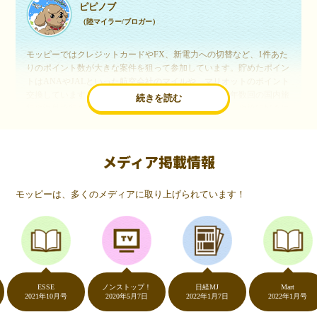
ピピノブ
（陸マイラー/ブロガー）
モッピーではクレジットカードやFX、新電力への切替など、1件あた
りのポイント数が大きな案件を狙って参加しています。貯めたポイン
トはANAやJALといった航空会社のマイルや、マリオットのポイント
交換しています。このようにすることで、ほぼ無料で年数回の国内旅
続きを読む
行や海外旅行を実現しています。モッピーは陸マイラーや旅行好きに
は欠かせないポイントサイトですね。
メディア掲載情報
いつものネットショッピングが、モッピーでお得
に
モッピーは、多くのメディアに取り上げられています！
（20代・女性）
友達に勧められてモッピーをはじめました。空いた時間にスマホで買
い物をすることが多いのですが、モッピーを経由するだけでショップ
のポイントとモッピーのポイントが二重で貯まることを知り、ビック
リ…！いつものネットショッピングをモッピーを経由するだけでポイ
ントが貯まるなんて…もっと早く教えてほしかった～！貯まったポイ
ントはギフト券に交換して、プチ贅沢を楽しんでます♪
ESSE
ノンストップ！
日経MJ
Mart
2021年10月号
2020年5月7日
2022年1月7日
2022年1月号