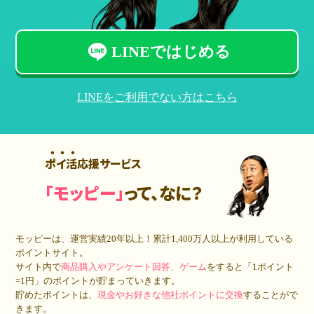
LINEではじめる
LINEをご利用でない方はこちら
ポイ活応援サービス
「モッピー」
って、なに？
モッピーは、運営実績20年以上！累計
1,400万人
以上が利用している
ポイントサイト。
サイト内で
商品購入やアンケート回答、ゲーム
をすると「1ポイント
=1円」のポイントが貯まっていきます。
貯めたポイントは、
現金やお好きな他社ポイントに交換
することがで
きます。