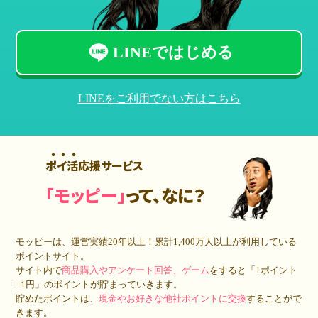
LINEではじめる
LINEをご利用でない方はこちら
ポイ活応援サービス
「モッピー」
って、なに？
モッピーは、運営実績20年以上！累計
1,400万人
以上が利用している
ポイントサイト。
サイト内で
商品購入やアンケート回答、ゲーム
をすると「1ポイント
=1円」のポイントが貯まっていきます。
貯めたポイントは、
現金やお好きな他社ポイントに交換
することがで
きます。