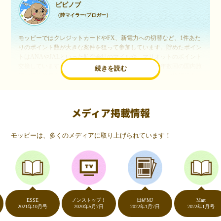
ピピノブ
（陸マイラー/ブロガー）
モッピーではクレジットカードやFX、新電力への切替など、1件あた
りのポイント数が大きな案件を狙って参加しています。貯めたポイン
トはANAやJALといった航空会社のマイルや、マリオットのポイント
交換しています。このようにすることで、ほぼ無料で年数回の国内旅
続きを読む
行や海外旅行を実現しています。モッピーは陸マイラーや旅行好きに
は欠かせないポイントサイトですね。
メディア掲載情報
いつものネットショッピングが、モッピーでお得
に
モッピーは、多くのメディアに取り上げられています！
（20代・女性）
友達に勧められてモッピーをはじめました。空いた時間にスマホで買
い物をすることが多いのですが、モッピーを経由するだけでショップ
のポイントとモッピーのポイントが二重で貯まることを知り、ビック
リ…！いつものネットショッピングをモッピーを経由するだけでポイ
ントが貯まるなんて…もっと早く教えてほしかった～！貯まったポイ
ントはギフト券に交換して、プチ贅沢を楽しんでます♪
ESSE
ノンストップ！
日経MJ
Mart
2021年10月号
2020年5月7日
2022年1月7日
2022年1月号