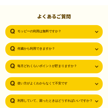
初心者でも10,000ポイント！無料なのにポイントが
貯まる
（30代・男性）
よくあるご質問
クレジットカードを作りたいと思い、色々検索をしていた時にモッピ
ーを知りました。クレジットカードを発行するだけでポイントが貯ま
モッピーの利用は無料ですか？
るならと無料登録して、クレジットカードの発行やアプリダウンロー
ドなど無料のコンテンツのみを利用したところ…なんと、たった一ヶ
月で10,000ポイントを貯めることができました！最初は半信半疑で始
めたモッピーですが、今では空いた時間でポイ活しちゃってます！
何歳から利用できますか？
毎月どれくらいポイントが貯まりますか？
使い方がよくわからなくて不安です
利用していて、困ったときはどうすればいいですか？