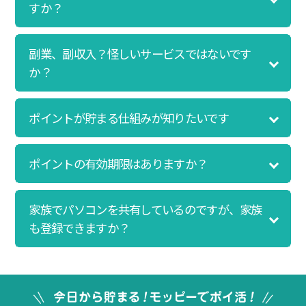
なんと、たった一ヶ月で10,000ポイントを貯めるこ
すか？
とができました！最初は半信半疑で始めたモッピー
ですが、今では空いた時間でポイ活しちゃってま
副業、副収入？怪しいサービスではないです
す！
か？
ポイントが貯まる仕組みが知りたいです
ポイントの有効期限はありますか？
家族でパソコンを共有しているのですが、家族
も登録できますか？