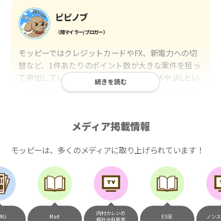
ピピノブ
（陸マイラー/ブロガー）
モッピーではクレジットカードやFX、新電力への切
替など、1件あたりのポイント数が大きな案件を狙っ
て参加しています。貯めたポイントはANAやJALとい
続きを読む
った航空会社のマイルや、マリオットのポイント交
換しています。このようにすることで、ほぼ無料で
年数回の国内旅行や海外旅行を実現しています。モ
メディア掲載情報
ッピーは陸マイラーや旅行好きには欠かせないポイ
ントサイトですね。
モッピーは、多くのメディアに取り上げられています！
いつものネットショッピングが、モッピ
ーでお得に
（20代・女性）
内村カレンの
Mart
ESSE
ノンストップ
友達に勧められてモッピーをはじめました。空いた
超社会科見学