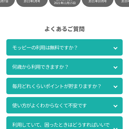
2022年1月号
2021年10月号
2020年5月7日
2021年11月15日
時間にスマホで買い物をすることが多いのですが、
モッピーを経由するだけでショップのポイントとモ
ッピーのポイントが二重で貯まることを知り、ビッ
クリ…！いつものネットショッピングをモッピーを
よくあるご質問
経由するだけでポイントが貯まるなんて…もっと早
く教えてほしかった～！貯まったポイントはギフト
モッピーの利用は無料ですか？
券に交換して、プチ贅沢を楽しんでます♪
何歳から利用できますか？
初心者でも10,000ポイント！無料なのに
ポイントが貯まる
毎月どれくらいポイントが貯まりますか？
（30代・男性）
クレジットカードを作りたいと思い、色々検索をし
ていた時にモッピーを知りました。クレジットカー
使い方がよくわからなくて不安です
ドを発行するだけでポイントが貯まるならと無料登
録して、クレジットカードの発行やアプリダウンロ
ードなど無料のコンテンツのみを利用したところ…
利用していて、困ったときはどうすればいいで