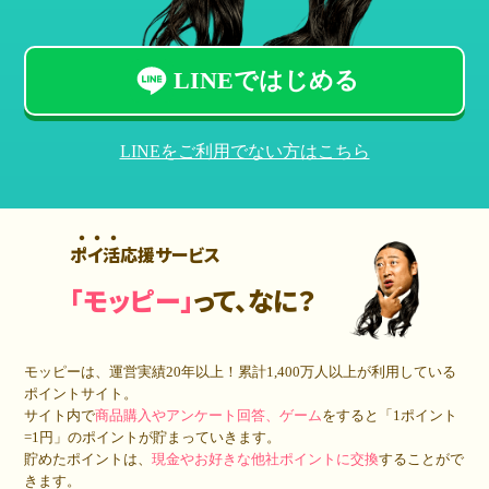
LINEではじめる
LINEをご利用でない方はこちら
ポイ活応援サービス
「モッピー」
って、なに？
モッピーは、運営実績20年以上！累計
1,400万人
以上が利用している
ポイントサイト。
サイト内で
商品購入やアンケート回答、ゲーム
をすると「1ポイント
=1円」のポイントが貯まっていきます。
貯めたポイントは、
現金やお好きな他社ポイントに交換
することがで
きます。