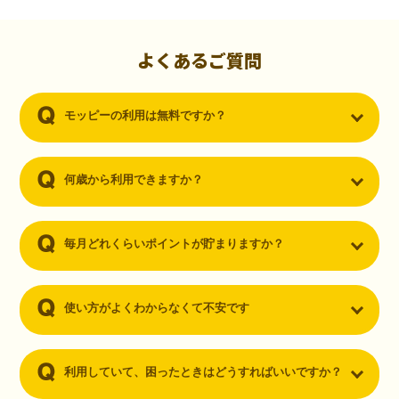
初心者でも10,000ポイント！無料なのにポイントが
貯まる
（30代・男性）
よくあるご質問
クレジットカードを作りたいと思い、色々検索をしていた時にモッピ
ーを知りました。クレジットカードを発行するだけでポイントが貯ま
モッピーの利用は無料ですか？
るならと無料登録して、クレジットカードの発行やアプリダウンロー
ドなど無料のコンテンツのみを利用したところ…なんと、たった一ヶ
月で10,000ポイントを貯めることができました！最初は半信半疑で始
めたモッピーですが、今では空いた時間でポイ活しちゃってます！
何歳から利用できますか？
毎月どれくらいポイントが貯まりますか？
使い方がよくわからなくて不安です
利用していて、困ったときはどうすればいいですか？