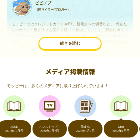
ピピノブ
（陸マイラー/ブロガー）
モッピーではクレジットカードやFX、新電力への切替など、1件あた
りのポイント数が大きな案件を狙って参加しています。貯めたポイン
トはANAやJALといった航空会社のマイルや、マリオットのポイント
交換しています。このようにすることで、ほぼ無料で年数回の国内旅
続きを読む
行や海外旅行を実現しています。モッピーは陸マイラーや旅行好きに
は欠かせないポイントサイトですね。
メディア掲載情報
いつものネットショッピングが、モッピーでお得
に
モッピーは、多くのメディアに取り上げられています！
（20代・女性）
友達に勧められてモッピーをはじめました。空いた時間にスマホで買
い物をすることが多いのですが、モッピーを経由するだけでショップ
のポイントとモッピーのポイントが二重で貯まることを知り、ビック
リ…！いつものネットショッピングをモッピーを経由するだけでポイ
ントが貯まるなんて…もっと早く教えてほしかった～！貯まったポイ
ントはギフト券に交換して、プチ贅沢を楽しんでます♪
ESSE
ノンストップ！
日経MJ
Mart
021年10月号
2020年5月7日
2022年1月7日
2022年1月号
2