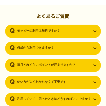
初心者でも10,000ポイント！無料なのにポイントが
貯まる
（30代・男性）
よくあるご質問
クレジットカードを作りたいと思い、色々検索をしていた時にモッピ
ーを知りました。クレジットカードを発行するだけでポイントが貯ま
モッピーの利用は無料ですか？
るならと無料登録して、クレジットカードの発行やアプリダウンロー
ドなど無料のコンテンツのみを利用したところ…なんと、たった一ヶ
月で10,000ポイントを貯めることができました！最初は半信半疑で始
めたモッピーですが、今では空いた時間でポイ活しちゃってます！
何歳から利用できますか？
毎月どれくらいポイントが貯まりますか？
使い方がよくわからなくて不安です
利用していて、困ったときはどうすればいいですか？