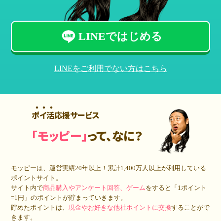
LINEではじめる
LINEをご利用でない方はこちら
ポイ活応援サービス
「モッピー」
って、なに？
モッピーは、運営実績20年以上！累計
1,400万人
以上が利用している
ポイントサイト。
サイト内で
商品購入やアンケート回答、ゲーム
をすると「1ポイント
=1円」のポイントが貯まっていきます。
貯めたポイントは、
現金やお好きな他社ポイントに交換
することがで
きます。