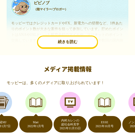
ピピノブ
（陸マイラー/ブロガー）
モッピーではクレジットカードやFX、新電力への切替など、1件あた
りのポイント数が大きな案件を狙って参加しています。貯めたポイン
トはANAやJALといった航空会社のマイルや、マリオットのポイント
交換しています。このようにすることで、ほぼ無料で年数回の国内旅
続きを読む
行や海外旅行を実現しています。モッピーは陸マイラーや旅行好きに
は欠かせないポイントサイトですね。
メディア掲載情報
いつものネットショッピングが、モッピーでお得
に
モッピーは、多くのメディアに取り上げられています！
（20代・女性）
友達に勧められてモッピーをはじめました。空いた時間にスマホで買
い物をすることが多いのですが、モッピーを経由するだけでショップ
のポイントとモッピーのポイントが二重で貯まることを知り、ビック
リ…！いつものネットショッピングをモッピーを経由するだけでポイ
ントが貯まるなんて…もっと早く教えてほしかった～！貯まったポイ
内村カレンの
ントはギフト券に交換して、プチ贅沢を楽しんでます♪
Mart
ESSE
ノンストッ
超社会科見学
日
2022年1月号
2021年10月号
2020年5月
2021年11月15日