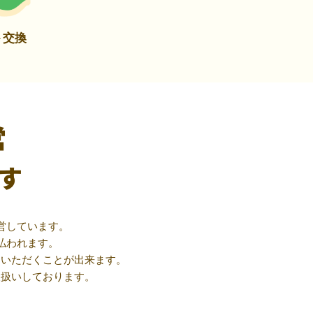
ト交換
営
す
営しています。
払われます。
用いただくことが出来ます。
取扱いしております。