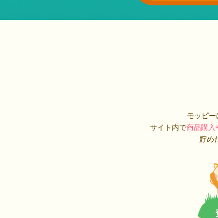
モッピー
サイト内で
商品購入
貯め