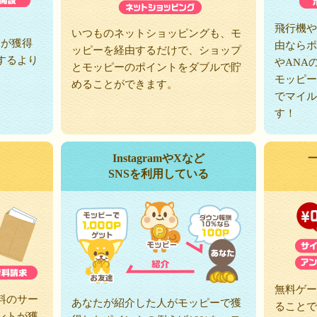
、
飛行機や
いつものネットショッピングも、モ
トが獲得
由ならポ
ッピーを経由するだけで、ショップ
するより
やANA
とモッピーのポイントをダブルで貯
モッピー
めることができます。
でマイル
す！
InstagramやXなど
SNSを利用している
無料ゲー
料のサー
あなたが紹介した人がモッピーで獲
ることで
ントが獲