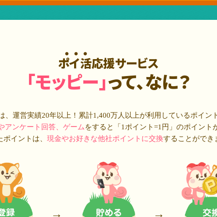
ポイ活応援サービス
「モッピー」
って、なに？
は、運営実績20年以上！累計
1,400万人
以上が利用しているポイン
やアンケート回答、ゲーム
をすると「1ポイント=1円」のポイント
たポイントは、
現金やお好きな他社ポイントに交換
することができ