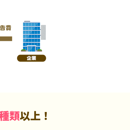
5種類
以上！