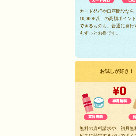
カード発行や口座開設なら
10,000P以上の高額ポイン
できるものも。普通に発行
もずっとお得です。
お試しが好き！
無料の資料請求や、初月無
ビスに登録するだけでポイ