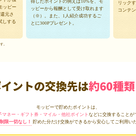
得したポイントの例えば10%を、モ
リックす
モッピー
ッピーから報酬として受け取れます
コンテン
が還元さ
（※）。また、1人紹介成功するご
試しする
とに300Pプレゼント。
ます。
ポイントの交換先は
約60種類
モッピーで貯めたポイントは、
子マネー・ギフト券・マイル・他社ポイント
などに交換することが
制限一切なし！
貯めた分だけ交換ができるから安心してご利用い