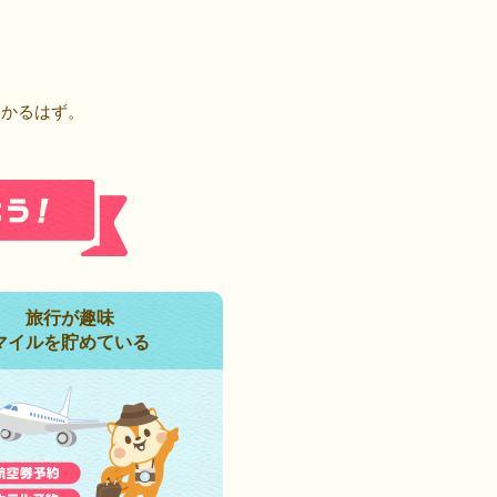
！
つかるはず。
旅行が趣味
マイルを貯めている