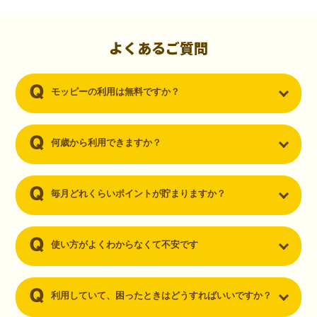
初心者でも10,000ポイント！無料なのにポイントが
貯まる
（30代・男性）
よくあるご質問
クレジットカードを作りたいと思い、色々検索をしていた時にモッピ
ーを知りました。クレジットカードを発行するだけでポイントが貯ま
モッピーの利用は無料ですか？
るならと無料登録して、クレジットカードの発行やアプリダウンロー
ドなど無料のコンテンツのみを利用したところ…なんと、たった一ヶ
月で10,000ポイントを貯めることができました！最初は半信半疑で始
めたモッピーですが、今では空いた時間でポイ活しちゃってます！
何歳から利用できますか？
毎月どれくらいポイントが貯まりますか？
使い方がよくわからなくて不安です
利用していて、困ったときはどうすればいいですか？