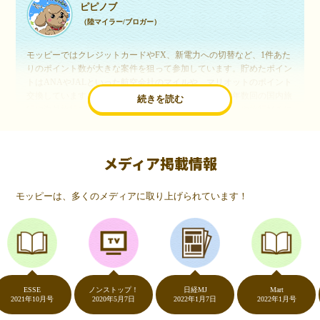
ピピノブ
（陸マイラー/ブロガー）
モッピーではクレジットカードやFX、新電力への切替など、1件あた
りのポイント数が大きな案件を狙って参加しています。貯めたポイン
トはANAやJALといった航空会社のマイルや、マリオットのポイント
交換しています。このようにすることで、ほぼ無料で年数回の国内旅
続きを読む
行や海外旅行を実現しています。モッピーは陸マイラーや旅行好きに
は欠かせないポイントサイトですね。
メディア掲載情報
いつものネットショッピングが、モッピーでお得
に
モッピーは、多くのメディアに取り上げられています！
（20代・女性）
友達に勧められてモッピーをはじめました。空いた時間にスマホで買
い物をすることが多いのですが、モッピーを経由するだけでショップ
のポイントとモッピーのポイントが二重で貯まることを知り、ビック
リ…！いつものネットショッピングをモッピーを経由するだけでポイ
ントが貯まるなんて…もっと早く教えてほしかった～！貯まったポイ
ントはギフト券に交換して、プチ贅沢を楽しんでます♪
ESSE
ノンストップ！
日経MJ
Mart
21年10月号
2020年5月7日
2022年1月7日
2022年1月号
2