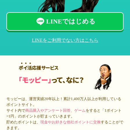
LINEではじめる
LINEをご利用でない方はこちら
ポイ活応援サービス
「モッピー」
って、なに？
モッピーは、運営実績20年以上！累計
1,400万人
以上が利用している
ポイントサイト。
サイト内で
商品購入やアンケート回答、ゲーム
をすると「1ポイント
=1円」のポイントが貯まっていきます。
貯めたポイントは、
現金やお好きな他社ポイントに交換
することがで
きます。