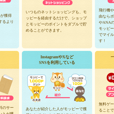
、
飛行機や
いつものネットショッピングも、モ
トが獲得
由ならポ
ッピーを経由するだけで、ショップ
するより
やANA
とモッピーのポイントをダブルで貯
モッピー
めることができます。
でマイル
す！
InstagramやXなど
SNSを利用している
無料ゲー
料のサー
あなたが紹介した人がモッピーで獲
ることで
ントが獲