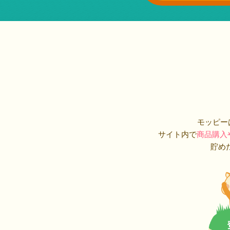
モッピー
サイト内で
商品購入
貯め