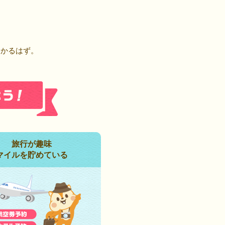
！
つかるはず。
旅行が趣味
マイルを貯めている