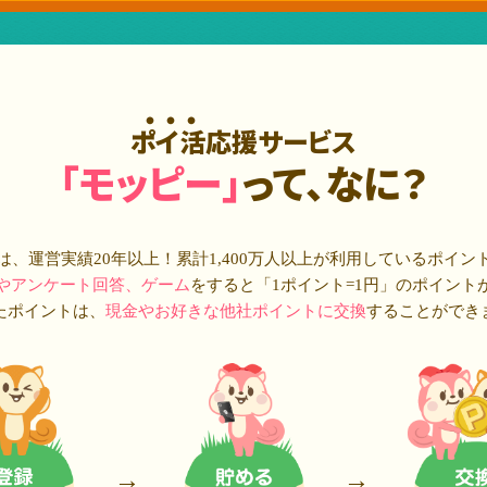
ポイ活応援サービス
「モッピー」
って、なに？
は、運営実績20年以上！累計
1,400万人
以上が利用しているポイン
やアンケート回答、ゲーム
をすると「1ポイント=1円」のポイント
たポイントは、
現金やお好きな他社ポイントに交換
することができ