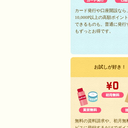
カード発行や口座開設なら
10,000P以上の高額ポイン
できるものも。普通に発行
もずっとお得です。
お試しが好き！
無料の資料請求や、初月無
ビスに登録するだけでポイ