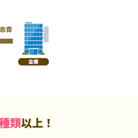
5種類
以上！