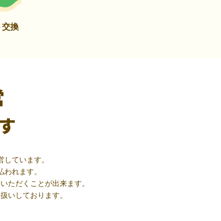
ト交換
営
す
営しています。
払われます。
用いただくことが出来ます。
取扱いしております。