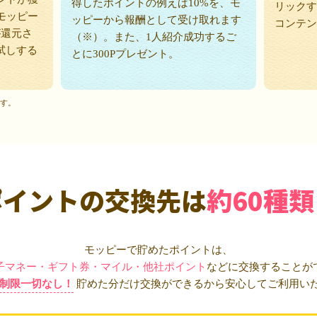
得したポイントの例えば10%を、モ
リックす
モッピー
ッピーから報酬として受け取れます
コンテン
が還元さ
（※）。また、1人紹介成功するご
試しする
とに300Pプレゼント。
ます。
ポイントの交換先は
約60種類
モッピーで貯めたポイントは、
子マネー・ギフト券・マイル・他社ポイント
などに交換することが
制限一切なし！
貯めた分だけ交換ができるから安心してご利用い